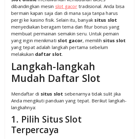
dibandingkan mesin
slot gacor
tradisional. Anda bisa
bermain kapan saja dan di mana saja tanpa harus
pergi ke kasino fisik. Selain itu, banyak
situs slot
menyediakan beragam tema dan fitur bonus yang
membuat permainan semakin seru. Untuk pemain
yang ingin menikmati
slot gacor
, memilih
situs slot
yang tepat adalah langkah pertama sebelum
melakukan
daftar slot
.
Langkah-langkah
Mudah Daftar Slot
Mendaftar di
situs slot
sebenarnya tidak sulit jika
Anda mengikuti panduan yang tepat. Berikut langkah-
langkahnya:
1. Pilih Situs Slot
Terpercaya