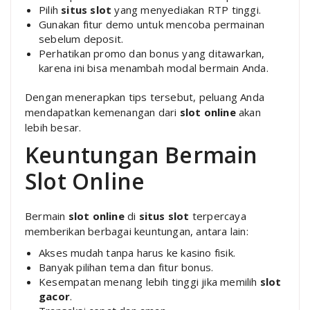
Pilih
situs slot
yang menyediakan RTP tinggi.
Gunakan fitur demo untuk mencoba permainan
sebelum deposit.
Perhatikan promo dan bonus yang ditawarkan,
karena ini bisa menambah modal bermain Anda.
Dengan menerapkan tips tersebut, peluang Anda
mendapatkan kemenangan dari
slot online
akan
lebih besar.
Keuntungan Bermain
Slot Online
Bermain
slot online
di
situs slot
terpercaya
memberikan berbagai keuntungan, antara lain:
Akses mudah tanpa harus ke kasino fisik.
Banyak pilihan tema dan fitur bonus.
Kesempatan menang lebih tinggi jika memilih
slot
gacor
.