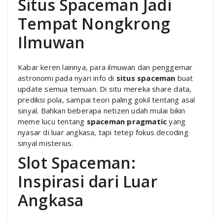
Situs Spaceman Jadi
Tempat Nongkrong
Ilmuwan
Kabar keren lainnya, para ilmuwan dan penggemar
astronomi pada nyari info di
situs spaceman
buat
update semua temuan. Di situ mereka share data,
prediksi pola, sampai teori paling gokil tentang asal
sinyal. Bahkan beberapa netizen udah mulai bikin
meme lucu tentang
spaceman pragmatic
yang
nyasar di luar angkasa, tapi tetep fokus decoding
sinyal misterius.
Slot Spaceman:
Inspirasi dari Luar
Angkasa