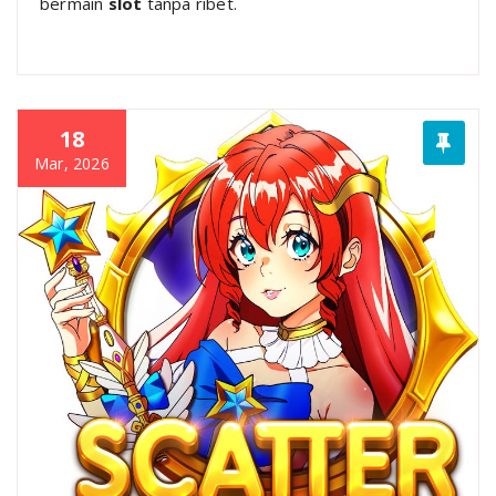
bermain
slot
tanpa ribet.
18
Mar, 2026