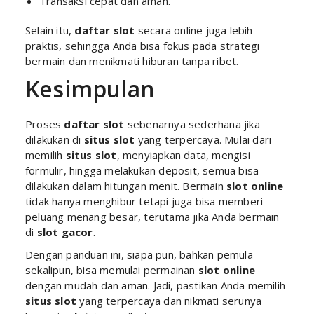
Transaksi cepat dan aman.
Selain itu,
daftar slot
secara online juga lebih
praktis, sehingga Anda bisa fokus pada strategi
bermain dan menikmati hiburan tanpa ribet.
Kesimpulan
Proses
daftar slot
sebenarnya sederhana jika
dilakukan di
situs slot
yang terpercaya. Mulai dari
memilih
situs slot
, menyiapkan data, mengisi
formulir, hingga melakukan deposit, semua bisa
dilakukan dalam hitungan menit. Bermain
slot online
tidak hanya menghibur tetapi juga bisa memberi
peluang menang besar, terutama jika Anda bermain
di
slot gacor
.
Dengan panduan ini, siapa pun, bahkan pemula
sekalipun, bisa memulai permainan
slot online
dengan mudah dan aman. Jadi, pastikan Anda memilih
situs slot
yang terpercaya dan nikmati serunya