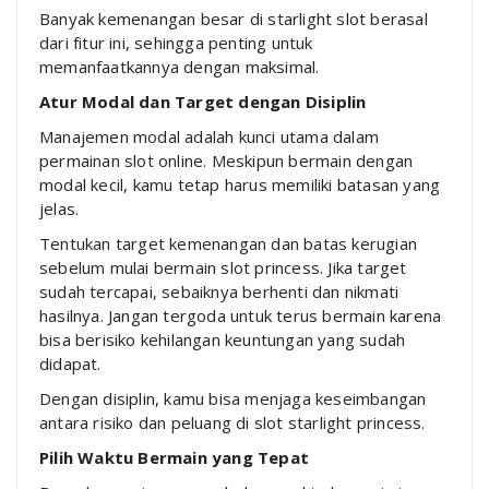
Banyak kemenangan besar di starlight slot berasal
dari fitur ini, sehingga penting untuk
memanfaatkannya dengan maksimal.
Atur Modal dan Target dengan Disiplin
Manajemen modal adalah kunci utama dalam
permainan slot online. Meskipun bermain dengan
modal kecil, kamu tetap harus memiliki batasan yang
jelas.
Tentukan target kemenangan dan batas kerugian
sebelum mulai bermain slot princess. Jika target
sudah tercapai, sebaiknya berhenti dan nikmati
hasilnya. Jangan tergoda untuk terus bermain karena
bisa berisiko kehilangan keuntungan yang sudah
didapat.
Dengan disiplin, kamu bisa menjaga keseimbangan
antara risiko dan peluang di slot starlight princess.
Pilih Waktu Bermain yang Tepat