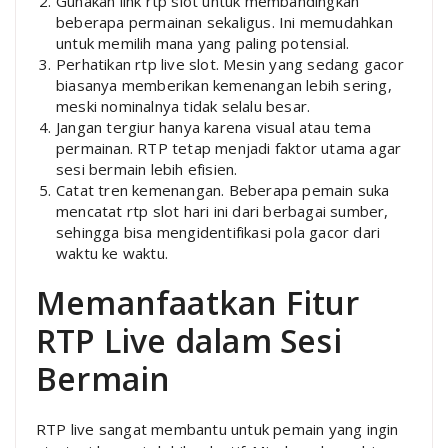
Gunakan link rtp slot untuk membandingkan
beberapa permainan sekaligus. Ini memudahkan
untuk memilih mana yang paling potensial.
Perhatikan rtp live slot. Mesin yang sedang gacor
biasanya memberikan kemenangan lebih sering,
meski nominalnya tidak selalu besar.
Jangan tergiur hanya karena visual atau tema
permainan. RTP tetap menjadi faktor utama agar
sesi bermain lebih efisien.
Catat tren kemenangan. Beberapa pemain suka
mencatat rtp slot hari ini dari berbagai sumber,
sehingga bisa mengidentifikasi pola gacor dari
waktu ke waktu.
Memanfaatkan Fitur
RTP Live dalam Sesi
Bermain
RTP live sangat membantu untuk pemain yang ingin