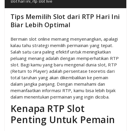
slot hari ini
,
rtp slot live
Tips Memilih Slot dari RTP Hari Ini
Biar Lebih Optimal
Bermain slot online memang menyenangkan, apalagi
kalau tahu strategi memilih permainan yang tepat.
Salah satu cara paling efektif untuk meningkatkan
peluang menang adalah dengan memperhatikan RTP
slot. Bagi kamu yang baru mengenal dunia slot, RTP
(Return to Player) adalah persentase teoretis dari
total taruhan yang akan dikembalikan ke pemain
dalam jangka panjang. Dengan memahami dan
memanfaatkan informasi RTP, kamu bisa lebih bijak
dalam menentukan permainan yang ingin dicoba.
Kenapa RTP Slot
Penting Untuk Pemain