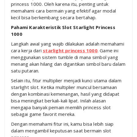
princess 1000. Oleh karena itu, penting untuk
memahami cara bermain yang efektif agar modal
kecil bisa berkembang secara bertahap.
Pahami Karakteristik Slot Starlight Princess
1000
Langkah awal yang wajib dilakukan adalah memahami
cara kerja dari
starlight princess 1000
. Game ini
menggunakan sistem tumble di mana simbol yang
menang akan hilang dan digantikan simbol baru dalam
satu putaran.
Selain itu, fitur multiplier menjadi kunci utama dalam
starlight slot. Ketika multiplier muncul bersamaan
dengan kombinasi kemenangan, hasil yang didapat
bisa meningkat berkali-kali lipat. Inilah alasan
mengapa banyak pemain memilih princess slot
sebagai game favorit mereka.
Dengan memahami fitur ini, kamu bisa lebih siap
dalam mengambil keputusan saat bermain slot