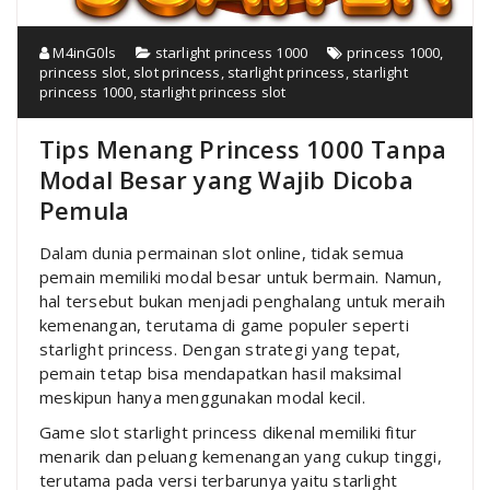
M4inG0ls
starlight princess 1000
princess 1000
,
princess slot
,
slot princess
,
starlight princess
,
starlight
princess 1000
,
starlight princess slot
Tips Menang Princess 1000 Tanpa
Modal Besar yang Wajib Dicoba
Pemula
Dalam dunia permainan slot online, tidak semua
pemain memiliki modal besar untuk bermain. Namun,
hal tersebut bukan menjadi penghalang untuk meraih
kemenangan, terutama di game populer seperti
starlight princess. Dengan strategi yang tepat,
pemain tetap bisa mendapatkan hasil maksimal
meskipun hanya menggunakan modal kecil.
Game slot starlight princess dikenal memiliki fitur
menarik dan peluang kemenangan yang cukup tinggi,
terutama pada versi terbarunya yaitu starlight