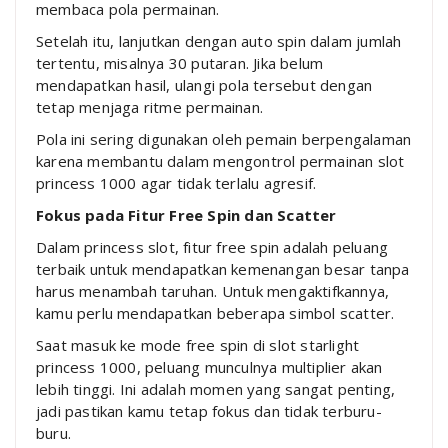
membaca pola permainan.
Setelah itu, lanjutkan dengan auto spin dalam jumlah
tertentu, misalnya 30 putaran. Jika belum
mendapatkan hasil, ulangi pola tersebut dengan
tetap menjaga ritme permainan.
Pola ini sering digunakan oleh pemain berpengalaman
karena membantu dalam mengontrol permainan slot
princess 1000 agar tidak terlalu agresif.
Fokus pada Fitur Free Spin dan Scatter
Dalam princess slot, fitur free spin adalah peluang
terbaik untuk mendapatkan kemenangan besar tanpa
harus menambah taruhan. Untuk mengaktifkannya,
kamu perlu mendapatkan beberapa simbol scatter.
Saat masuk ke mode free spin di slot starlight
princess 1000, peluang munculnya multiplier akan
lebih tinggi. Ini adalah momen yang sangat penting,
jadi pastikan kamu tetap fokus dan tidak terburu-
buru.