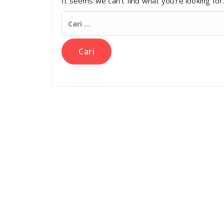
It seems we can’t find what you’re looking for
Cari
untuk: