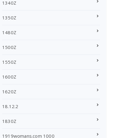
1340Z
1350Z
1480Z
1500Z
1550Z
1600Z
1620Z
18.12.2
1830Z
1919womans.com 1000