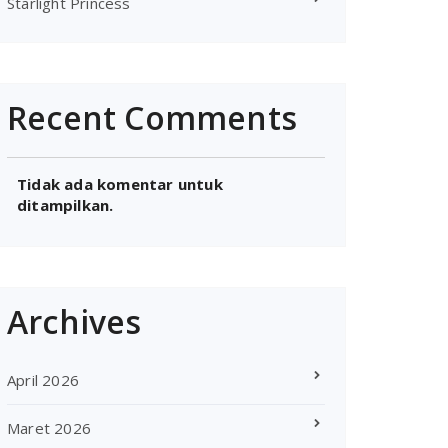
Starlight Princess
Recent Comments
Tidak ada komentar untuk
ditampilkan.
Archives
April 2026
Maret 2026