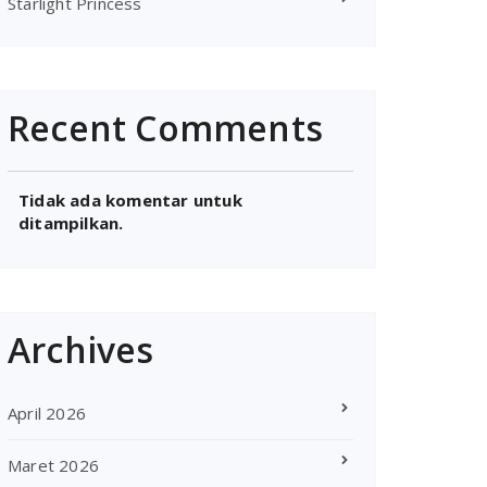
Starlight Princess
Recent Comments
Tidak ada komentar untuk
ditampilkan.
Archives
April 2026
Maret 2026