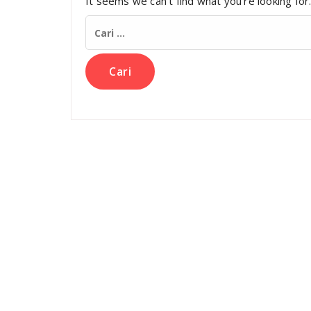
It seems we can’t find what you’re looking for
Cari
untuk: