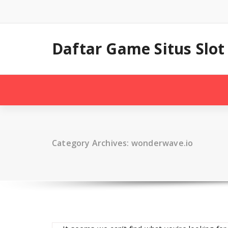
Skip
to
content
Daftar Game Situs Slot
Category Archives: wonderwave.io