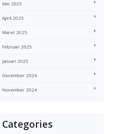
Mei 2025
April 2025
Maret 2025
Februari 2025
Januari 2025
Desember 2024
November 2024
Categories