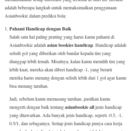
adalah beberapa langkah untuk memaksimalkan penggunaan
Asianbookie dalam prediksi bola:
Pahami Handicap dengan Baik
Salah satu hal paling penting yang harus kamu pahami di
asian bookies handicap
Asianbookie adalah
. Handicap adalah
selisih gol yang diberikan oleh bandar kepada tim yang
dianggap lebih lemah. Misalnya, kalau kamu memilih tim yang
lebih kuat, mereka akan diberi handicap -1, yang berarti
mereka harus menang dengan selisih lebih dari 1 gol agar kamu
bisa menang taruhan.
Jadi, sebelum kamu memasang taruhan, pastikan kamu
asianbookie all
mengerti dengan baik tentang
jenis handicap
yang ditawarkan. Ada banyak jenis handicap, seperti -0.5, -1,
0.5/1, dan sebagainya. Setiap jenis handicap punya cara kerja