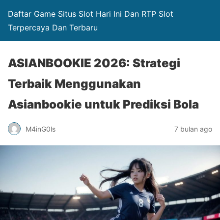
Daftar Game Situs Slot Hari Ini Dan RTP Slot
Terpercaya Dan Terbaru
ASIANBOOKIE 2026: Strategi
Terbaik Menggunakan
Asianbookie untuk Prediksi Bola
M4inG0ls
7 bulan ago