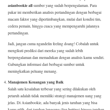
asianbookie all
sumber yang sudah berpengalaman. Para
pakar ini memberikan analisis pertandingan dengan berbagai
macam faktor yang dipertimbangkan, mulai dari kondisi tim,
cedera pemain, hingga cuaca yang mempengaruhi jalannya
pertandingan.
Jadi, jangan cuma ngandelin feeling doang! Cobalah untuk
mengikuti prediksi dari mereka yang sudah lebih
berpengalaman dan memadukan dengan analisis kamu sendiri.
Gabungkan informasi dari berbagai sumber untuk
meningkatkan peluang menang.
Manajemen Keuangan yang Baik
Salah satu kesalahan terbesar yang sering dilakukan oleh
petaruh adalah tidak memiliki strategi manajemen uang yang
jelas. Di Asianbookie, ada banyak jenis taruhan yang bisa
kamu pilih, dari taruhan langsung (live betting) hingga taruhan