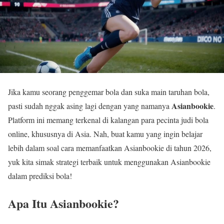
Jika kamu seorang penggemar bola dan suka main taruhan bola,
Asianbookie
pasti sudah nggak asing lagi dengan yang namanya
.
Platform ini memang terkenal di kalangan para pecinta judi bola
online, khususnya di Asia. Nah, buat kamu yang ingin belajar
lebih dalam soal cara memanfaatkan Asianbookie di tahun 2026,
yuk kita simak strategi terbaik untuk menggunakan Asianbookie
dalam prediksi bola!
Apa Itu Asianbookie?