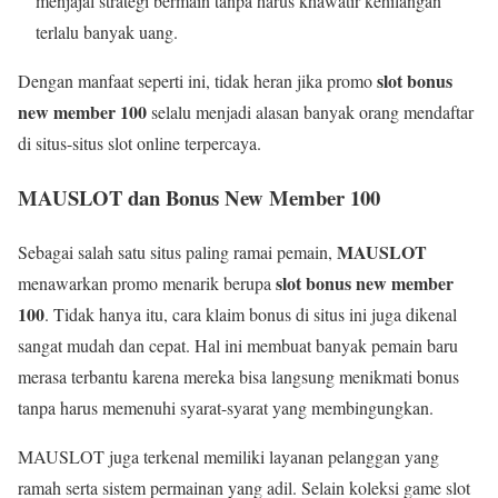
menjajal strategi bermain tanpa harus khawatir kehilangan
terlalu banyak uang.
slot bonus
Dengan manfaat seperti ini, tidak heran jika promo
new member 100
selalu menjadi alasan banyak orang mendaftar
di situs-situs slot online terpercaya.
MAUSLOT dan Bonus New Member 100
MAUSLOT
Sebagai salah satu situs paling ramai pemain,
slot bonus new member
menawarkan promo menarik berupa
100
. Tidak hanya itu, cara klaim bonus di situs ini juga dikenal
sangat mudah dan cepat. Hal ini membuat banyak pemain baru
merasa terbantu karena mereka bisa langsung menikmati bonus
tanpa harus memenuhi syarat-syarat yang membingungkan.
MAUSLOT juga terkenal memiliki layanan pelanggan yang
ramah serta sistem permainan yang adil. Selain koleksi game slot