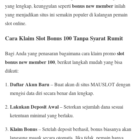
bonus new member
yang lengkap, keunggulan seperti
inilah
yang menjadikan situs ini semakin populer di kalangan pemain
slot online.
Cara Klaim Slot Bonus 100 Tanpa Syarat Rumit
slot
Bagi Anda yang penasaran bagaimana cara klaim promo
bonus new member 100
, berikut langkah mudah yang bisa
diikuti:
Daftar Akun Baru
– Buat akun di situs MAUSLOT dengan
mengisi data diri secara benar dan lengkap.
Lakukan Deposit Awal
– Setorkan sejumlah dana sesuai
ketentuan minimal yang berlaku.
Klaim Bonus
– Setelah deposit berhasil, bonus biasanya akan
langsung masuk secara otomatis. Jika tidak, pemain hanya