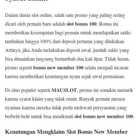
Dalam dunia slot online, salah satu promo yang paling sering
slot bonus 100
dicari oleh pemain baru adalah
. Bonus ini
memberikan kesempatan bagi pemain untuk mendapatkan saldo
tambahan hingga 100% dari deposit pertama yang dilakukan.
Artinya, jika Anda melakukan deposit awal, jumlah saldo yang
bisa dimainkan langsung bertambah dua kali lipat. Tidak heran,
bonus new member 100
promo seperti
selalu menjadi incaran
karena memberikan keuntungan nyata sejak awal permainan.
MAUSLOT
Di situs populer seperti
, promo ini semakin menarik
karena syarat klaim yang tidak rumit. Banyak pemain merasa
nyaman karena mereka tidak perlu melewati persyaratan yang
slot bonus new member 100
berbelit-belit untuk bisa menikmati
.
Keuntungan Mengklaim Slot Bonus New Member