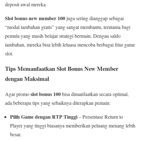
deposit awal mereka.
Slot bonus new member 100
juga sering dianggap sebagai
“modal tambahan gratis” yang sangat membantu, terutama bagi
pemula yang masih belajar strategi bermain. Dengan saldo
tambahan, mereka bisa lebih leluasa mencoba berbagai fitur game
slot.
Tips Memanfaatkan Slot Bonus New Member
dengan Maksimal
slot bonus 100
Agar promo
bisa dimanfaatkan secara optimal,
ada beberapa tips yang sebaiknya diterapkan pemain:
Pilih Game dengan RTP Tinggi
– Persentase Return to
Player yang tinggi biasanya memberikan peluang menang lebih
besar.