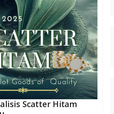
isis Scatter Hitam
tu