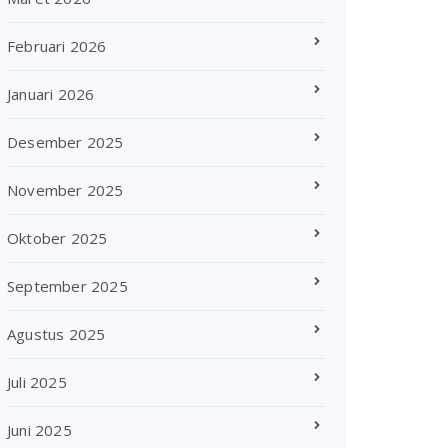
Februari 2026
Januari 2026
Desember 2025
November 2025
Oktober 2025
September 2025
Agustus 2025
Juli 2025
Juni 2025