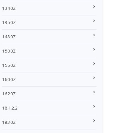
1340Z
1350Z
1480Z
1500Z
1550Z
1600Z
1620Z
18.12.2
1830Z