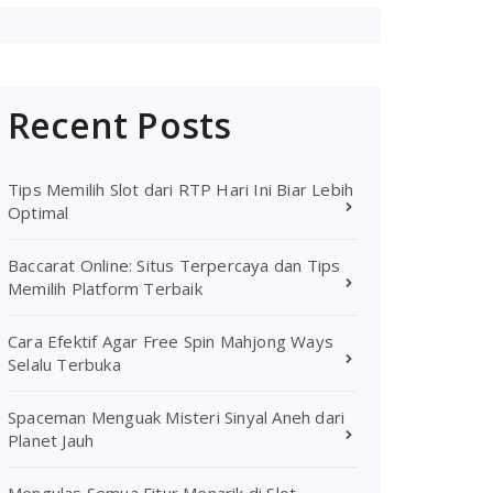
Recent Posts
Tips Memilih Slot dari RTP Hari Ini Biar Lebih
Optimal
Baccarat Online: Situs Terpercaya dan Tips
Memilih Platform Terbaik
Cara Efektif Agar Free Spin Mahjong Ways
Selalu Terbuka
Spaceman Menguak Misteri Sinyal Aneh dari
Planet Jauh