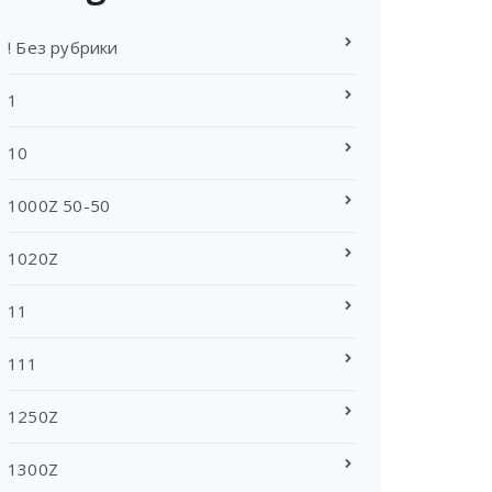
! Без рубрики
1
10
1000Z 50-50
1020Z
11
111
1250Z
1300Z