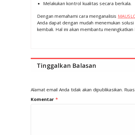
Melakukan kontrol kualitas secara berkala.
Dengan memahami cara menganalisis
MAUSL
Anda dapat dengan mudah menemukan solusi y
kembali. Hal ini akan membantu meningkatkan ku
Tinggalkan Balasan
Alamat email Anda tidak akan dipublikasikan.
Ruas
Komentar
*