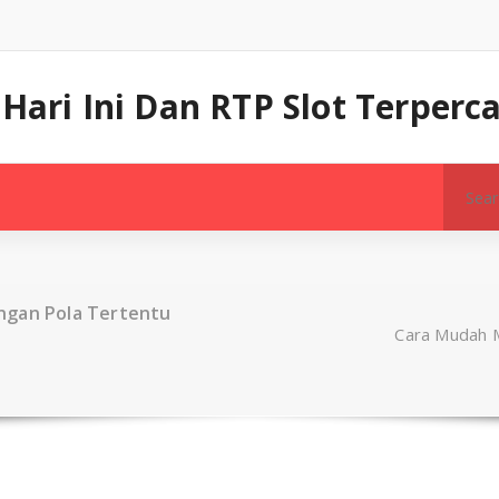
 Hari Ini Dan RTP Slot Terper
Search
for:
ngan Pola Tertentu
Cara Mudah M