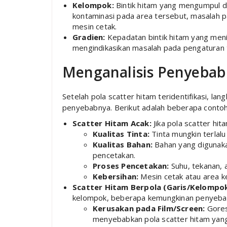
Kelompok:
Bintik hitam yang mengumpul d
kontaminasi pada area tersebut, masalah p
mesin cetak.
Gradien:
Kepadatan bintik hitam yang meni
mengindikasikan masalah pada pengaturan t
Menganalisis Penyebab
Setelah pola scatter hitam teridentifikasi, la
penyebabnya. Berikut adalah beberapa contoh
Scatter Hitam Acak:
Jika pola scatter hi
Kualitas Tinta:
Tinta mungkin terlalu 
Kualitas Bahan:
Bahan yang digunaka
pencetakan.
Proses Pencetakan:
Suhu, tekanan, 
Kebersihan:
Mesin cetak atau area ke
Scatter Hitam Berpola (Garis/Kelompok
kelompok, beberapa kemungkinan penyebab
Kerusakan pada Film/Screen:
Gores
menyebabkan pola scatter hitam yang