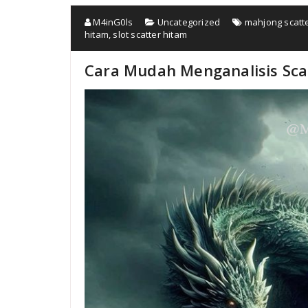
M4inG0ls
Uncategorized
mahjong scatt
hitam
,
slot scatter hitam
Cara Mudah Menganalisis Sca