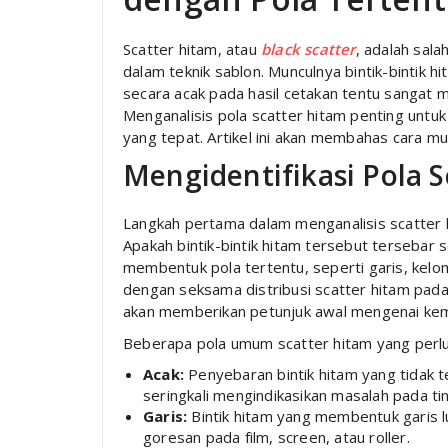
Scatter hitam, atau
black scatter
, adalah sal
dalam teknik sablon. Munculnya bintik-bintik h
secara acak pada hasil cetakan tentu sangat
Menganalisis pola scatter hitam penting un
yang tepat. Artikel ini akan membahas cara m
Mengidentifikasi Pola 
Langkah pertama dalam menganalisis scatter h
Apakah bintik-bintik hitam tersebut tersebar s
membentuk pola tertentu, seperti garis, kelo
dengan seksama distribusi scatter hitam pada
akan memberikan petunjuk awal mengenai ke
Beberapa pola umum scatter hitam yang perlu
Acak:
Penyebaran bintik hitam yang tidak te
seringkali mengindikasikan masalah pada t
Garis:
Bintik hitam yang membentuk garis lu
goresan pada film, screen, atau roller.