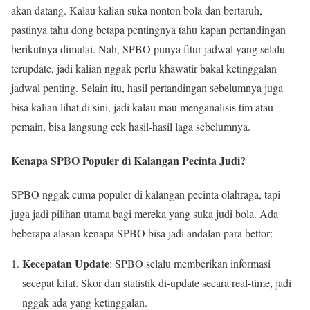
akan datang. Kalau kalian suka nonton bola dan bertaruh,
pastinya tahu dong betapa pentingnya tahu kapan pertandingan
berikutnya dimulai. Nah, SPBO punya fitur jadwal yang selalu
terupdate, jadi kalian nggak perlu khawatir bakal ketinggalan
jadwal penting. Selain itu, hasil pertandingan sebelumnya juga
bisa kalian lihat di sini, jadi kalau mau menganalisis tim atau
pemain, bisa langsung cek hasil-hasil laga sebelumnya.
Kenapa SPBO Populer di Kalangan Pecinta Judi?
SPBO nggak cuma populer di kalangan pecinta olahraga, tapi
juga jadi pilihan utama bagi mereka yang suka judi bola. Ada
beberapa alasan kenapa SPBO bisa jadi andalan para bettor:
Kecepatan Update
: SPBO selalu memberikan informasi
secepat kilat. Skor dan statistik di-update secara real-time, jadi
nggak ada yang ketinggalan.