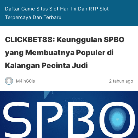
Daftar Game Situs Slot Hari Ini Dan RTP Slot
Terpercaya Dan Terbaru
CLICKBET88: Keunggulan SPBO
yang Membuatnya Populer di
Kalangan Pecinta Judi
M4inG0ls
2 tahun ago