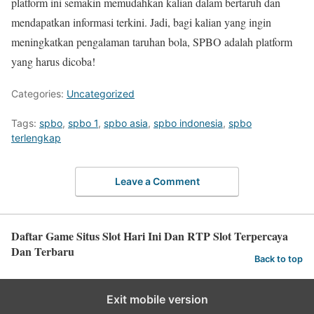
platform ini semakin memudahkan kalian dalam bertaruh dan
mendapatkan informasi terkini. Jadi, bagi kalian yang ingin
meningkatkan pengalaman taruhan bola, SPBO adalah platform
yang harus dicoba!
Categories:
Uncategorized
Tags:
spbo
,
spbo 1
,
spbo asia
,
spbo indonesia
,
spbo
terlengkap
Leave a Comment
Daftar Game Situs Slot Hari Ini Dan RTP Slot Terpercaya
Dan Terbaru
Back to top
Exit mobile version