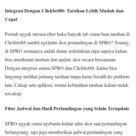
Integrasi Dengan Clickbet88: Taruhan Lebih Mudah dan
Cepat
Pernah nggak merasa ribet buka banyak tab cuma buat taruhan di
Clickbet88 sambil ngeliatin skor pertandingan di SPBO? Tenang,
di SPBO semuanya sudah diatur sedemikian rupa supaya kalian
bisa menikmati taruhan dan update skor secara bersamaan.
Dengan integrasi antara SPBO dan Clickbet88, kalian bisa
langsung melihat peluang taruhan tanpa harus beralih ke platform
lain. Cukup satu aplikasi, semua kebutuhan taruhan kalian sudah
tercakup.
Fitur Jadwal dan Hasil Pertandingan yang Selalu Terupdate
SPBO nggak cuma ngebantu kalian tahu skor saat pertandingan
berlangsung, tapi juga memberikan jadwal pertandingan yang