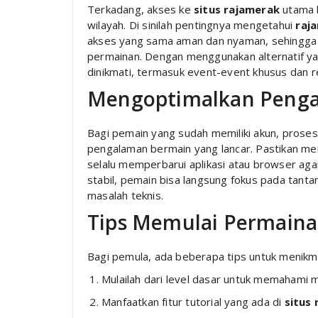
Terkadang, akses ke
situs rajamerak
utama b
wilayah. Di sinilah pentingnya mengetahui
raj
akses yang sama aman dan nyaman, sehingga 
permainan. Dengan menggunakan alternatif ya
dinikmati, termasuk event-event khusus dan 
Mengoptimalkan Penga
Bagi pemain yang sudah memiliki akun, prose
pengalaman bermain yang lancar. Pastikan m
selalu memperbarui aplikasi atau browser agar
stabil, pemain bisa langsung fokus pada tant
masalah teknis.
Tips Memulai Permain
Bagi pemula, ada beberapa tips untuk menikm
Mulailah dari level dasar untuk memahami
Manfaatkan fitur tutorial yang ada di
situs