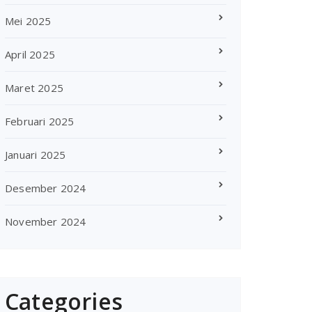
Mei 2025
April 2025
Maret 2025
Februari 2025
Januari 2025
Desember 2024
November 2024
Categories