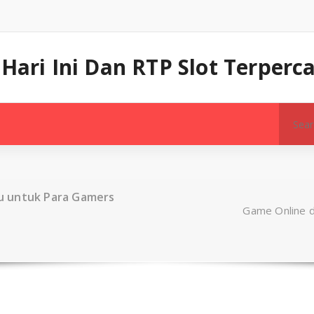
 Hari Ini Dan RTP Slot Terper
Search
for:
u untuk Para Gamers
Game Online d