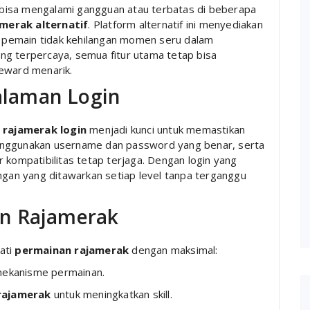
isa mengalami gangguan atau terbatas di beberapa
amerak alternatif
. Platform alternatif ini menyediakan
pemain tidak kehilangan momen seru dalam
ng terpercaya, semua fitur utama tetap bisa
reward menarik.
laman Login
s
rajamerak login
menjadi kunci untuk memastikan
enggunakan username dan password yang benar, serta
 kompatibilitas tetap terjaga. Dengan login yang
angan yang ditawarkan setiap level tanpa terganggu
an Rajamerak
ati
permainan rajamerak
dengan maksimal:
 mekanisme permainan.
 rajamerak
untuk meningkatkan skill.