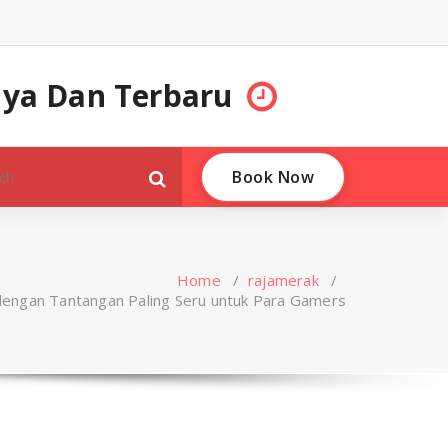
caya Dan Terbaru
Book Now
Home
/
rajamerak
/
engan Tantangan Paling Seru untuk Para Gamers