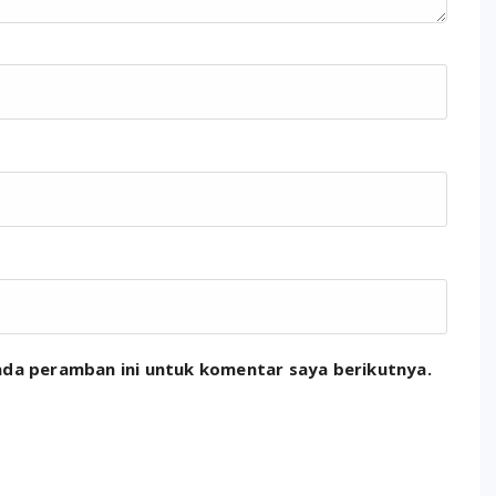
ada peramban ini untuk komentar saya berikutnya.