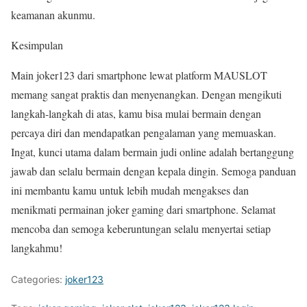
keamanan akunmu.
Kesimpulan
Main joker123 dari smartphone lewat platform MAUSLOT
memang sangat praktis dan menyenangkan. Dengan mengikuti
langkah-langkah di atas, kamu bisa mulai bermain dengan
percaya diri dan mendapatkan pengalaman yang memuaskan.
Ingat, kunci utama dalam bermain judi online adalah bertanggung
jawab dan selalu bermain dengan kepala dingin. Semoga panduan
ini membantu kamu untuk lebih mudah mengakses dan
menikmati permainan joker gaming dari smartphone. Selamat
mencoba dan semoga keberuntungan selalu menyertai setiap
langkahmu!
Categories:
joker123