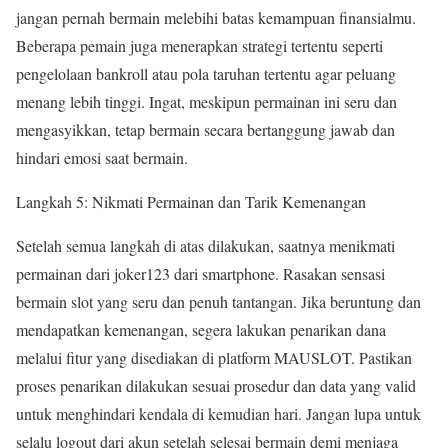
jangan pernah bermain melebihi batas kemampuan finansialmu.
Beberapa pemain juga menerapkan strategi tertentu seperti
pengelolaan bankroll atau pola taruhan tertentu agar peluang
menang lebih tinggi. Ingat, meskipun permainan ini seru dan
mengasyikkan, tetap bermain secara bertanggung jawab dan
hindari emosi saat bermain.
Langkah 5: Nikmati Permainan dan Tarik Kemenangan
Setelah semua langkah di atas dilakukan, saatnya menikmati
permainan dari joker123 dari smartphone. Rasakan sensasi
bermain slot yang seru dan penuh tantangan. Jika beruntung dan
mendapatkan kemenangan, segera lakukan penarikan dana
melalui fitur yang disediakan di platform MAUSLOT. Pastikan
proses penarikan dilakukan sesuai prosedur dan data yang valid
untuk menghindari kendala di kemudian hari. Jangan lupa untuk
selalu logout dari akun setelah selesai bermain demi menjaga