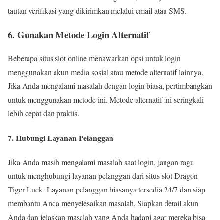
tautan verifikasi yang dikirimkan melalui email atau SMS.
6. Gunakan Metode Login Alternatif
Beberapa situs slot online menawarkan opsi untuk login
menggunakan akun media sosial atau metode alternatif lainnya.
Jika Anda mengalami masalah dengan login biasa, pertimbangkan
untuk menggunakan metode ini. Metode alternatif ini seringkali
lebih cepat dan praktis.
7. Hubungi Layanan Pelanggan
Jika Anda masih mengalami masalah saat login, jangan ragu
untuk menghubungi layanan pelanggan dari situs slot Dragon
Tiger Luck. Layanan pelanggan biasanya tersedia 24/7 dan siap
membantu Anda menyelesaikan masalah. Siapkan detail akun
Anda dan jelaskan masalah yang Anda hadapi agar mereka bisa