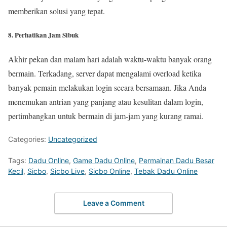
memberikan solusi yang tepat.
8. Perhatikan Jam Sibuk
Akhir pekan dan malam hari adalah waktu-waktu banyak orang
bermain. Terkadang, server dapat mengalami overload ketika
banyak pemain melakukan login secara bersamaan. Jika Anda
menemukan antrian yang panjang atau kesulitan dalam login,
pertimbangkan untuk bermain di jam-jam yang kurang ramai.
Categories:
Uncategorized
Tags:
Dadu Online
,
Game Dadu Online
,
Permainan Dadu Besar
Kecil
,
Sicbo
,
Sicbo Live
,
Sicbo Online
,
Tebak Dadu Online
Leave a Comment