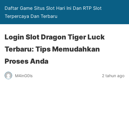
Daftar Game Situs Slot Hari Ini Dan RTP Slot
Terpercaya Dan Terbaru
Login Slot Dragon Tiger Luck
Terbaru: Tips Memudahkan
Proses Anda
M4inG0ls
2 tahun ago