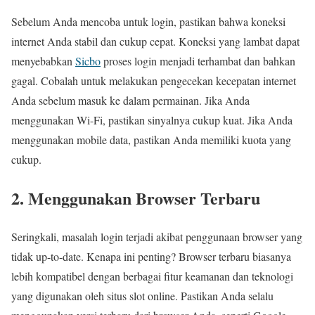
Sebelum Anda mencoba untuk login, pastikan bahwa koneksi
internet Anda stabil dan cukup cepat. Koneksi yang lambat dapat
menyebabkan
Sicbo
proses login menjadi terhambat dan bahkan
gagal. Cobalah untuk melakukan pengecekan kecepatan internet
Anda sebelum masuk ke dalam permainan. Jika Anda
menggunakan Wi-Fi, pastikan sinyalnya cukup kuat. Jika Anda
menggunakan mobile data, pastikan Anda memiliki kuota yang
cukup.
2. Menggunakan Browser Terbaru
Seringkali, masalah login terjadi akibat penggunaan browser yang
tidak up-to-date. Kenapa ini penting? Browser terbaru biasanya
lebih kompatibel dengan berbagai fitur keamanan dan teknologi
yang digunakan oleh situs slot online. Pastikan Anda selalu