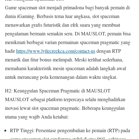
Game spaceman slot menjadi primadona bagi banyak pemain di
dunia iGaming. Berbasis tema luar angkasa, slot spaceman
menawarkan grafis futuristik dan efek suara yang membuat
pengalaman bermain semakin seru. Di MAUSLOT, pemain bisa
menikmati berbagai varian permainan spaceman pragmatic yang
hadir
https://www.lytlecreekca.com/contact-us
dengan RTP
menarik dan fitur bonus melimpah. Meski terlihat sederhana,
memahami karakteristik mesin spaceman adalah langkah awal
untuk merancang pola kemenangan dalam waktu singkat.
H2: Keunggulan Spaceman Pragmatic di MAUSLOT
MAUSLOT sebagai platform terpercaya selalu menghadirkan
inovasi lewat slot spaceman pragmatic. Beberapa keunggulan
utama yang wajib Anda ketahui:
RTP Tinggi: Persentase pengembalian ke pemain (RTP) pada
game spaceman slot cenderung stabil di atas 96%, sehingga