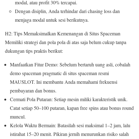
modal, atau profit 30% tercapai.
Dengan disiplin, Anda terhindar dari chasing loss dan
menjaga modal untuk sesi berikutnya.
H2: Tips Memaksimalkan Kemenangan di Situs Spaceman
Memiliki strategi dan pola pola di atas saja belum cukup tanpa
dukungan tips praktis berikut:
Manfaatkan Fitur Demo: Sebelum bertaruh uang asli, cobalah
demo spaceman pragmatic di situs spaceman resmi
MAUSLOT. Ini membantu Anda memahami frekuensi
pembayaran dan bonus.
Cermati Pola Putaran: Setiap mesin miliki karakteristik unik.
Catat setiap 50–100 putaran, kapan free spins atau bonus round
muncul.
Kelola Waktu Bermain: Batasilah sesi maksimal 1–2 jam, lalu
istirahat 15–20 menit. Pikiran jernih menurunkan risiko salah