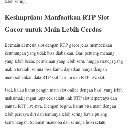
lebih sering.
Kesimpulan: Manfaatkan RTP Slot
Gacor untuk Main Lebih Cerdas
Bermain di mesin slot dengan RTP gacor jelas memberikan
keuntungan yang tidak bisa diabaikan. Dari peluang menang
yang lebih besar, permainan yang lebih seru, hingga strategi yang
makin terarah, semua bisa kamu dapatkan hanya dengan
memperhatikan data RTP slot hari ini dan RTP live slot.
Jadi, kalau kamu pengin main slot online dengan hasil yang lebih
maksimal, jangan lupa cek selalu link RTP slot terpercaya dan
pantau RTP live-nya. Dengan begitu, kamu bisa main dengan
lebih percaya diri dan tentunya lebih sering bawa pulang
kemenangan. Selamat mencoba dan semoga hoki selalu