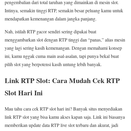
pengembalian dari total taruhan yang dimainkan di mesin slot.
Intinya, semakin tinggi RTP, semakin besar peluang kamu untuk
mendapatkan kemenangan dalam jangka panjang.
Nah, istilah RTP gacor sendiri sering dipakai buat
menggambarkan slot dengan RTP tinggi dan “panas,” alias mesin
yang lagi sering kasih kemenangan. Dengan memahami konsep
ini, kamu nggak cuma main asal-asalan, tapi punya bekal buat
pilih slot yang berpotensi kasih untung lebih banyak.
Link RTP Slot: Cara Mudah Cek RTP
Slot Hari Ini
Mau tahu cara cek RTP slot hari ini? Banyak situs menyediakan
link RTP slot yang bisa kamu akses kapan saja. Link ini biasanya
memberikan update data RTP live slot terbaru dan akurat, jadi