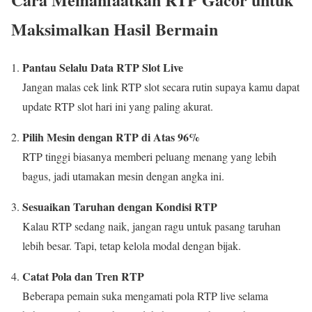
Maksimalkan Hasil Bermain
Pantau Selalu Data RTP Slot Live
Jangan malas cek link RTP slot secara rutin supaya kamu dapat
update RTP slot hari ini yang paling akurat.
Pilih Mesin dengan RTP di Atas 96%
RTP tinggi biasanya memberi peluang menang yang lebih
bagus, jadi utamakan mesin dengan angka ini.
Sesuaikan Taruhan dengan Kondisi RTP
Kalau RTP sedang naik, jangan ragu untuk pasang taruhan
lebih besar. Tapi, tetap kelola modal dengan bijak.
Catat Pola dan Tren RTP
Beberapa pemain suka mengamati pola RTP live selama