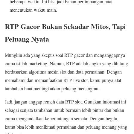
beberapa waktu. Ini bisa jadi bahan pertimbangan buat
menentukan waktu main.
RTP Gacor Bukan Sekadar Mitos, Tapi
Peluang Nyata
Mungkin ada yang skeptis soal RTP gacor dan menganggapnya
cuma istilah marketing. Namun, RTP adalah angka yang dihitung
berdasarkan algoritma mesin slot dan data permainan. Dengan
memahami dan memanfaatkan RTP live slot, kamu punya alat
tambahan buat meningkatkan peluang menangmu.
Jadi, jangan anggap remeh data RTP slot. Gunakan informasi ini
sebagai senjata tambahan untuk bermain lebih pintar dan bukan
cuma mengandalkan keberuntungan semata. Dengan begitu,
kamu bisa lebih menikmati permainan dan peluang menang yang