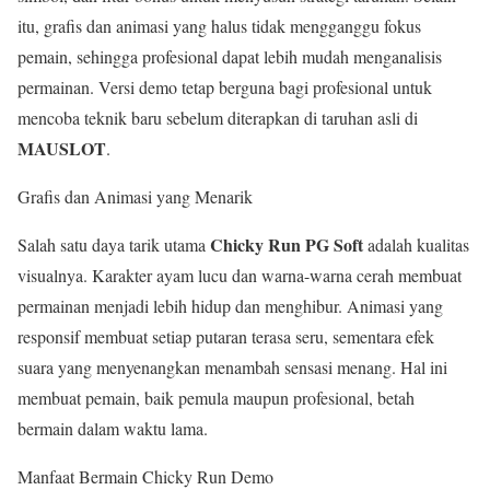
itu, grafis dan animasi yang halus tidak mengganggu fokus
pemain, sehingga profesional dapat lebih mudah menganalisis
permainan. Versi demo tetap berguna bagi profesional untuk
mencoba teknik baru sebelum diterapkan di taruhan asli di
MAUSLOT
.
Grafis dan Animasi yang Menarik
Chicky Run PG Soft
Salah satu daya tarik utama
adalah kualitas
visualnya. Karakter ayam lucu dan warna-warna cerah membuat
permainan menjadi lebih hidup dan menghibur. Animasi yang
responsif membuat setiap putaran terasa seru, sementara efek
suara yang menyenangkan menambah sensasi menang. Hal ini
membuat pemain, baik pemula maupun profesional, betah
bermain dalam waktu lama.
Manfaat Bermain Chicky Run Demo