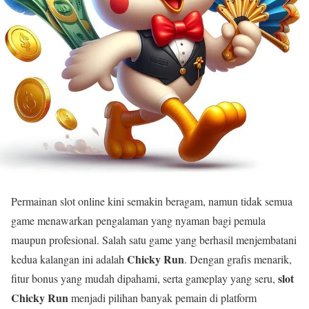
Permainan slot online kini semakin beragam, namun tidak semua
game menawarkan pengalaman yang nyaman bagi pemula
maupun profesional. Salah satu game yang berhasil menjembatani
Chicky Run
kedua kalangan ini adalah
. Dengan grafis menarik,
slot
fitur bonus yang mudah dipahami, serta gameplay yang seru,
Chicky Run
menjadi pilihan banyak pemain di platform