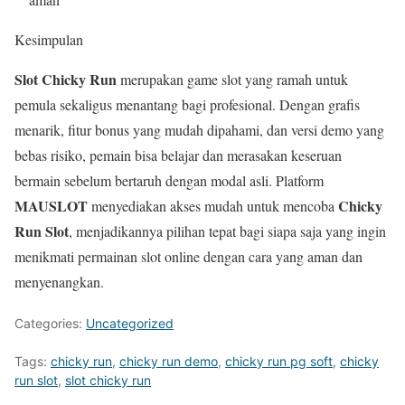
Kesimpulan
Slot Chicky Run
merupakan game slot yang ramah untuk
pemula sekaligus menantang bagi profesional. Dengan grafis
menarik, fitur bonus yang mudah dipahami, dan versi demo yang
bebas risiko, pemain bisa belajar dan merasakan keseruan
bermain sebelum bertaruh dengan modal asli. Platform
MAUSLOT
Chicky
menyediakan akses mudah untuk mencoba
Run Slot
, menjadikannya pilihan tepat bagi siapa saja yang ingin
menikmati permainan slot online dengan cara yang aman dan
menyenangkan.
Categories:
Uncategorized
Tags:
chicky run
,
chicky run demo
,
chicky run pg soft
,
chicky
run slot
,
slot chicky run