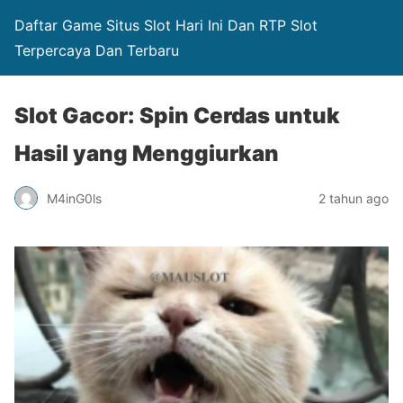
Daftar Game Situs Slot Hari Ini Dan RTP Slot
Terpercaya Dan Terbaru
Slot Gacor: Spin Cerdas untuk
Hasil yang Menggiurkan
M4inG0ls
2 tahun ago