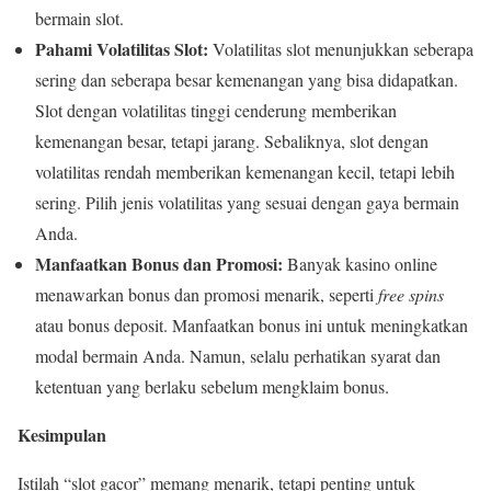
bermain slot.
Pahami Volatilitas Slot:
Volatilitas slot menunjukkan seberapa
sering dan seberapa besar kemenangan yang bisa didapatkan.
Slot dengan volatilitas tinggi cenderung memberikan
kemenangan besar, tetapi jarang. Sebaliknya, slot dengan
volatilitas rendah memberikan kemenangan kecil, tetapi lebih
sering. Pilih jenis volatilitas yang sesuai dengan gaya bermain
Anda.
Manfaatkan Bonus dan Promosi:
Banyak kasino online
menawarkan bonus dan promosi menarik, seperti
free spins
atau bonus deposit. Manfaatkan bonus ini untuk meningkatkan
modal bermain Anda. Namun, selalu perhatikan syarat dan
ketentuan yang berlaku sebelum mengklaim bonus.
Kesimpulan
Istilah “slot gacor” memang menarik, tetapi penting untuk