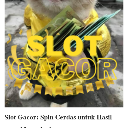
Slot Gacor: Spin Cerdas untuk Hasil