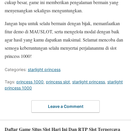
cukup besar, game ini memberikan pengalaman bermain yang
menyenangkan sekaligus menguntungkan.
Jangan lupa untuk selalu bermain dengan bijak, memanfaatkan
fitur demo di MAUSLOT, serta mengelola modal dengan baik
agar hasil yang kamu dapatkan maksimal. Selamat mencoba dan
semoga keberuntungan selalu menyertai perjalananmu di slot
princess 1000!
Categories:
starlight princess
Tags:
princess 1000
,
princess slot
,
starlight princess
,
starlight
princess 1000
Leave a Comment
Daftar Game Situs Slot Hari Ini Dan RTP Slot Terpercaya