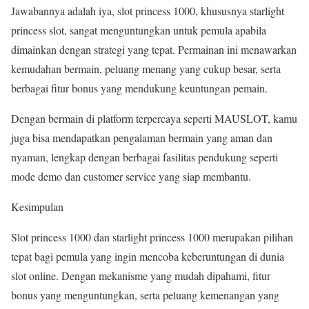
Jawabannya adalah iya, slot princess 1000, khususnya starlight
princess slot, sangat menguntungkan untuk pemula apabila
dimainkan dengan strategi yang tepat. Permainan ini menawarkan
kemudahan bermain, peluang menang yang cukup besar, serta
berbagai fitur bonus yang mendukung keuntungan pemain.
Dengan bermain di platform terpercaya seperti MAUSLOT, kamu
juga bisa mendapatkan pengalaman bermain yang aman dan
nyaman, lengkap dengan berbagai fasilitas pendukung seperti
mode demo dan customer service yang siap membantu.
Kesimpulan
Slot princess 1000 dan starlight princess 1000 merupakan pilihan
tepat bagi pemula yang ingin mencoba keberuntungan di dunia
slot online. Dengan mekanisme yang mudah dipahami, fitur
bonus yang menguntungkan, serta peluang kemenangan yang