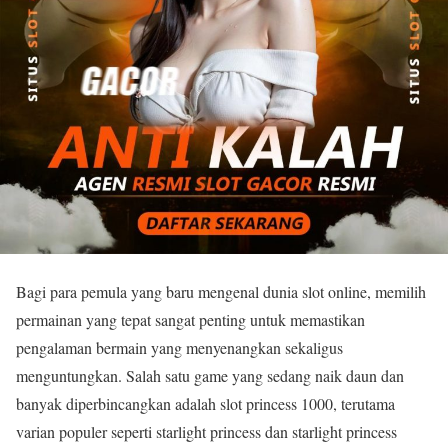
Bagi para pemula yang baru mengenal dunia slot online, memilih
permainan yang tepat sangat penting untuk memastikan
pengalaman bermain yang menyenangkan sekaligus
menguntungkan. Salah satu game yang sedang naik daun dan
banyak diperbincangkan adalah slot princess 1000, terutama
varian populer seperti starlight princess dan starlight princess