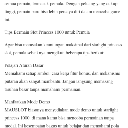
semua pemain, termasuk pemula. Dengan peluang yang cukup
tinggi, pemain baru bisa lebih percaya diri dalam mencoba game
ini.
Tips Bermain Slot Princess 1000 untuk Pemula
Agar bisa merasakan keuntungan maksimal dari starlight princess
slot, pemula sebaiknya mengikuti beberapa tips berikut:
Pelajari Aturan Dasar
Memahami setiap simbol, cara kerja fitur bonus, dan mekanisme
putaran akan sangat membantu. Jangan langsung memasang
taruhan besar tanpa memahami permainan.
Manfaatkan Mode Demo
MAUSLOT biasanya menyediakan mode demo untuk starlight
princess 1000, di mana kamu bisa mencoba permainan tanpa
modal. Ini kesempatan bagus untuk belajar dan memahami pola