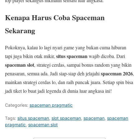
top player sekaligus nikmatin sensasi luar angkasa.
Kenapa Harus Coba Spaceman
Sekarang
Pokoknya, kalau lo lagi nyari game yang bukan cuma hiburan
situs spaceman
tapi juga bikin otak mikir,
wajib dicoba. Dari
spaceman slot
, strategi cerdas, sampai bonus random yang bikin
spaceman 2026
penasaran, semua ada. Jadi siap-siap deh jelajahi
,
mainkan strategi cerdas lo, dan raih puncak juara. Setiap spin bisa
jadi tiket lo buat jadi legenda di dunia luar angkasa ini!
Categories:
spaceman pragmatic
Tags:
situs spaceman
,
slot spaceman
,
spaceman
,
spaceman
pragmatic
,
spaceman slot