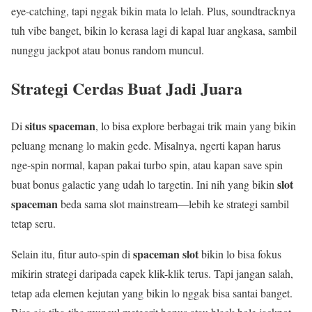
eye-catching, tapi nggak bikin mata lo lelah. Plus, soundtracknya
tuh vibe banget, bikin lo kerasa lagi di kapal luar angkasa, sambil
nunggu jackpot atau bonus random muncul.
Strategi Cerdas Buat Jadi Juara
situs spaceman
Di
, lo bisa explore berbagai trik main yang bikin
peluang menang lo makin gede. Misalnya, ngerti kapan harus
nge-spin normal, kapan pakai turbo spin, atau kapan save spin
slot
buat bonus galactic yang udah lo targetin. Ini nih yang bikin
spaceman
beda sama slot mainstream—lebih ke strategi sambil
tetap seru.
spaceman slot
Selain itu, fitur auto-spin di
bikin lo bisa fokus
mikirin strategi daripada capek klik-klik terus. Tapi jangan salah,
tetap ada elemen kejutan yang bikin lo nggak bisa santai banget.