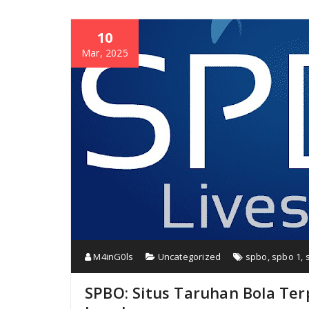
10
Mar, 2025
M4inG0ls
Uncategorized
spbo
,
spbo 1
,
SPBO: Situs Taruhan Bola Ter