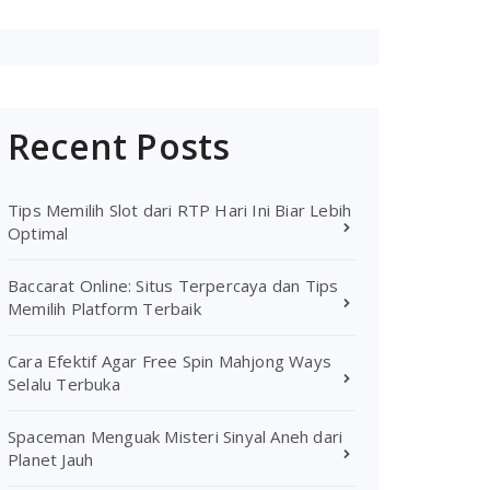
Recent Posts
Tips Memilih Slot dari RTP Hari Ini Biar Lebih
Optimal
Baccarat Online: Situs Terpercaya dan Tips
Memilih Platform Terbaik
Cara Efektif Agar Free Spin Mahjong Ways
Selalu Terbuka
Spaceman Menguak Misteri Sinyal Aneh dari
Planet Jauh