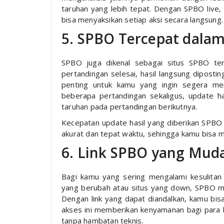
taruhan yang lebih tepat. Dengan SPBO live, 
bisa menyaksikan setiap aksi secara langsung.
5. SPBO Tercepat dalam
SPBO juga dikenal sebagai situs SPBO ter
pertandingan selesai, hasil langsung diposti
penting untuk kamu yang ingin segera men
beberapa pertandingan sekaligus, update h
taruhan pada pertandingan berikutnya.
Kecepatan update hasil yang diberikan SPBO
akurat dan tepat waktu, sehingga kamu bisa m
6. Link SPBO yang Mud
Bagi kamu yang sering mengalami kesulitan
yang berubah atau situs yang down, SPBO me
Dengan link yang dapat diandalkan, kamu bi
akses ini memberikan kenyamanan bagi para 
tanpa hambatan teknis.