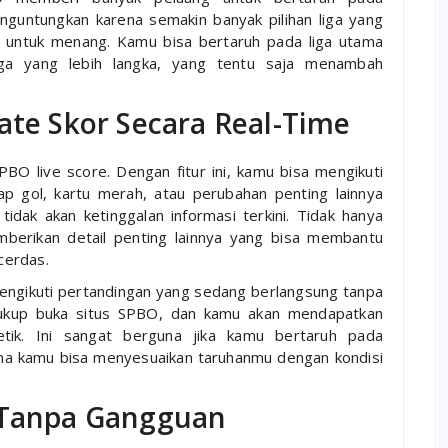
nguntungkan karena semakin banyak pilihan liga yang
u untuk menang. Kamu bisa bertaruh pada liga utama
ga yang lebih langka, yang tentu saja menambah
ate Skor Secara Real-Time
PBO live score. Dengan fitur ini, kamu bisa mengikuti
iap gol, kartu merah, atau perubahan penting lainnya
tidak akan ketinggalan informasi terkini. Tidak hanya
berikan detail penting lainnya yang bisa membantu
cerdas.
ngikuti pertandingan yang sedang berlangsung tanpa
Cukup buka situs SPBO, dan kamu akan mendapatkan
etik. Ini sangat berguna jika kamu bertaruh pada
na kamu bisa menyesuaikan taruhanmu dengan kondisi
t Tanpa Gangguan