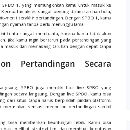
 SPBO 1, yang memungkinkan kamu untuk masuk ke
. Kecepatan akses sangat penting dalam taruhan bola,
nit-menit terakhir pertandingan. Dengan SPBO 1, kamu
engan nyaman tanpa perlu menunggu lama.
ini tentu sangat membantu, karena kamu tidak akan
n. Jika kamu ingin bertaruh pada pertandingan yang
isa masuk dan memasang taruhan dengan cepat tanpa
on Pertandingan Secara
langsung, SPBO juga memiliki fitur live SPBO yang
ngan secara langsung. Dengan live SPBO, kamu bisa
g dari situs tanpa harus berpindah-pindah platform.
gin merasakan sensasi menonton pertandingan sambil
ung bisa memberikan keuntungan lebih. Kamu bisa
h baik, melihat strategi tim, dan membuat keputusan