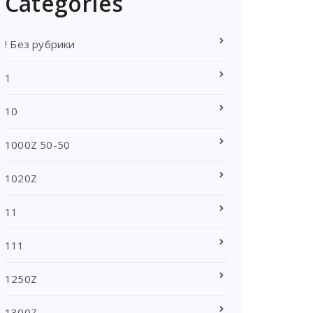
Categories
! Без рубрики
1
10
1000Z 50-50
1020Z
11
111
1250Z
1300Z