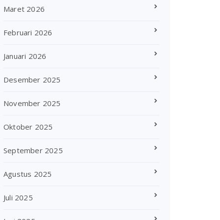
Maret 2026
Februari 2026
Januari 2026
Desember 2025
November 2025
Oktober 2025
September 2025
Agustus 2025
Juli 2025