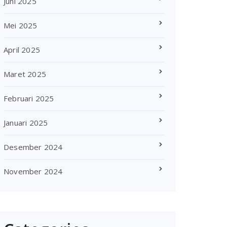
Juni 2025
Mei 2025
April 2025
Maret 2025
Februari 2025
Januari 2025
Desember 2024
November 2024