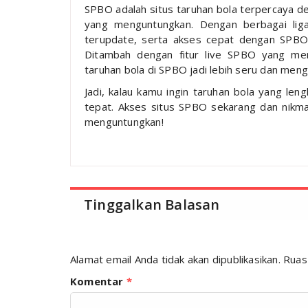
SPBO adalah situs taruhan bola terpercaya den
yang menguntungkan. Dengan berbagai liga
terupdate, serta akses cepat dengan SPBO
Ditambah dengan fitur live SPBO yang me
taruhan bola di SPBO jadi lebih seru dan men
Jadi, kalau kamu ingin taruhan bola yang len
tepat. Akses situs SPBO sekarang dan nikm
menguntungkan!
Tinggalkan Balasan
Alamat email Anda tidak akan dipublikasikan.
Ruas
Komentar
*