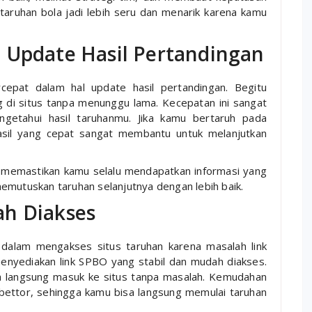
taruhan bola jadi lebih seru dan menarik karena kamu
 Update Hasil Pertandingan
cepat dalam hal update hasil pertandingan. Begitu
ng di situs tanpa menunggu lama. Kecepatan ini sangat
getahui hasil taruhanmu. Jika kamu bertaruh pada
asil yang cepat sangat membantu untuk melanjutkan
 memastikan kamu selalu mendapatkan informasi yang
emutuskan taruhan selanjutnya dengan lebih baik.
ah Diakses
 dalam mengakses situs taruhan karena masalah link
nyediakan link SPBO yang stabil dan mudah diakses.
sa langsung masuk ke situs tanpa masalah. Kemudahan
bettor, sehingga kamu bisa langsung memulai taruhan