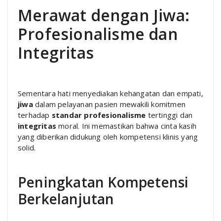
Merawat dengan Jiwa:
Profesionalisme dan
Integritas
Sementara hati menyediakan kehangatan dan empati,
jiwa
dalam pelayanan pasien mewakili komitmen
terhadap
standar profesionalisme
tertinggi dan
integritas
moral. Ini memastikan bahwa cinta kasih
yang diberikan didukung oleh kompetensi klinis yang
solid.
Peningkatan Kompetensi
Berkelanjutan