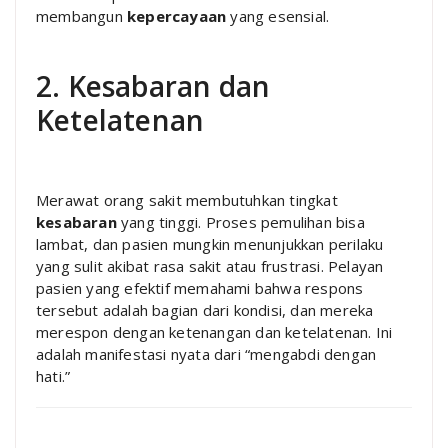
membangun
kepercayaan
yang esensial.
2. Kesabaran dan
Ketelatenan
Merawat orang sakit membutuhkan tingkat
kesabaran
yang tinggi. Proses pemulihan bisa
lambat, dan pasien mungkin menunjukkan perilaku
yang sulit akibat rasa sakit atau frustrasi. Pelayan
pasien yang efektif memahami bahwa respons
tersebut adalah bagian dari kondisi, dan mereka
merespon dengan ketenangan dan ketelatenan. Ini
adalah manifestasi nyata dari “mengabdi dengan
hati.”