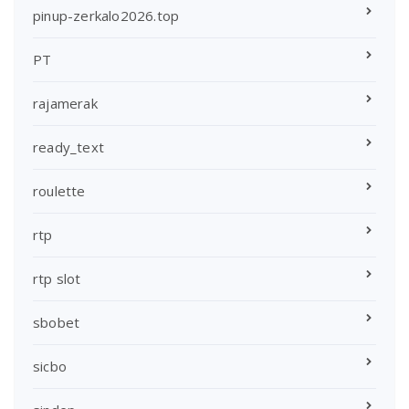
pinup-zerkalo2026.top
PT
rajamerak
ready_text
roulette
rtp
rtp slot
sbobet
sicbo