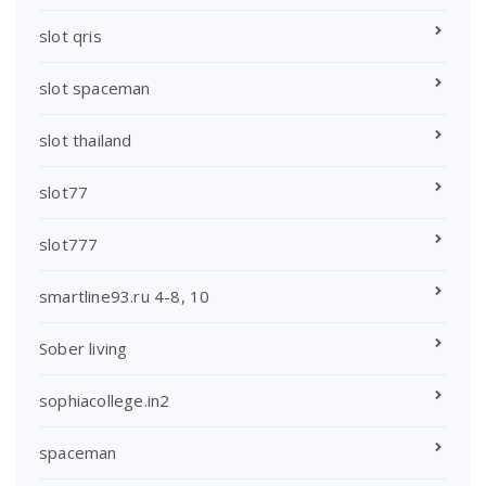
slot qris
slot spaceman
slot thailand
slot77
slot777
smartline93.ru 4-8, 10
Sober living
sophiacollege.in2
spaceman