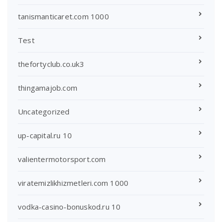
tanismanticaret.com 1000
Test
thefortyclub.co.uk3
thingamajob.com
Uncategorized
up-capital.ru 10
valientermotorsport.com
viratemizlikhizmetleri.com 1000
vodka-casino-bonuskod.ru 10