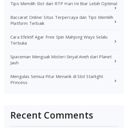
Tips Memilih Slot dari RTP Hari Ini Biar Lebih Optimal
Baccarat Online: Situs Terpercaya dan Tips Memilih
Platform Terbaik
Cara Efektif Agar Free Spin Mahjong Ways Selalu
Terbuka
Spaceman Menguak Misteri Sinyal Aneh dari Planet
Jauh
Mengulas Semua Fitur Menarik di Slot Starlight
Princess
Recent Comments