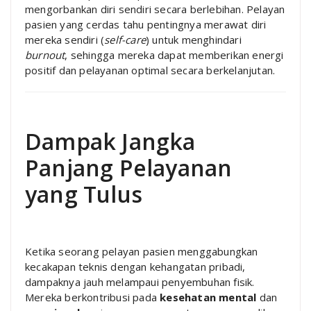
mengorbankan diri sendiri secara berlebihan. Pelayan
pasien yang cerdas tahu pentingnya merawat diri
mereka sendiri (
self-care
) untuk menghindari
burnout
, sehingga mereka dapat memberikan energi
positif dan pelayanan optimal secara berkelanjutan.
Dampak Jangka
Panjang Pelayanan
yang Tulus
Ketika seorang pelayan pasien menggabungkan
kecakapan teknis dengan kehangatan pribadi,
dampaknya jauh melampaui penyembuhan fisik.
Mereka berkontribusi pada
kesehatan mental
dan