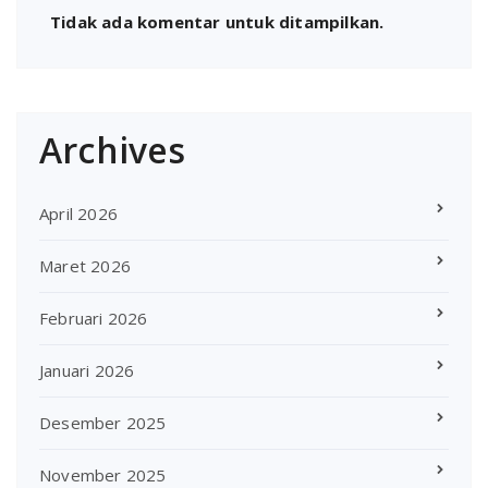
Tidak ada komentar untuk ditampilkan.
Archives
April 2026
Maret 2026
Februari 2026
Januari 2026
Desember 2025
November 2025