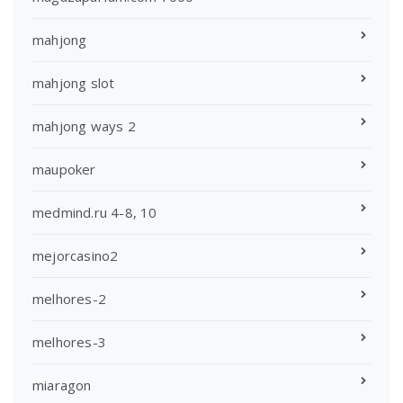
mahjong
mahjong slot
mahjong ways 2
maupoker
medmind.ru 4-8, 10
mejorcasino2
melhores-2
melhores-3
miaragon