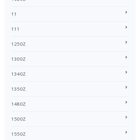
11
111
1250Z
1300Z
1340Z
1350Z
1480Z
1500Z
1550Z