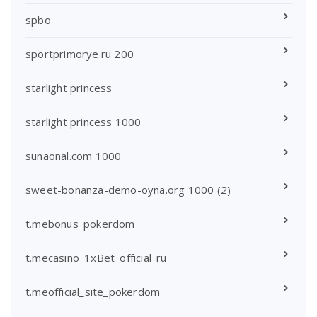
spbo
sportprimorye.ru 200
starlight princess
starlight princess 1000
sunaonal.com 1000
sweet-bonanza-demo-oyna.org 1000 (2)
t.mebonus_pokerdom
t.mecasino_1xBet_official_ru
t.meofficial_site_pokerdom