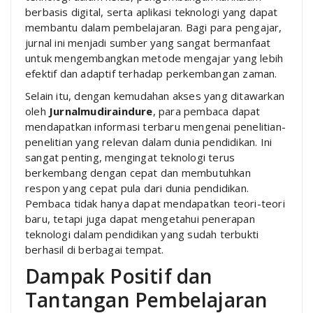
berbasis digital, serta aplikasi teknologi yang dapat
membantu dalam pembelajaran. Bagi para pengajar,
jurnal ini menjadi sumber yang sangat bermanfaat
untuk mengembangkan metode mengajar yang lebih
efektif dan adaptif terhadap perkembangan zaman.
Selain itu, dengan kemudahan akses yang ditawarkan
oleh
Jurnalmudiraindure
, para pembaca dapat
mendapatkan informasi terbaru mengenai penelitian-
penelitian yang relevan dalam dunia pendidikan. Ini
sangat penting, mengingat teknologi terus
berkembang dengan cepat dan membutuhkan
respon yang cepat pula dari dunia pendidikan.
Pembaca tidak hanya dapat mendapatkan teori-teori
baru, tetapi juga dapat mengetahui penerapan
teknologi dalam pendidikan yang sudah terbukti
berhasil di berbagai tempat.
Dampak Positif dan
Tantangan Pembelajaran