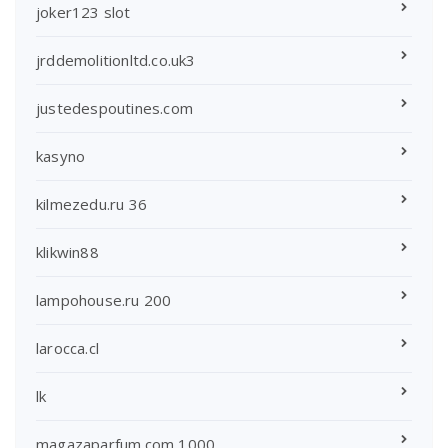
joker123 slot
jrddemolitionltd.co.uk3
justedespoutines.com
kasyno
kilmezedu.ru 36
klikwin88
lampohouse.ru 200
larocca.cl
lk
magazaparfum.com 1000