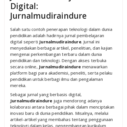
Digital:
Jurnalmudiraindure
Salah satu contoh penerapan teknologi dalam dunia
pendidikan adalah hadirnya jurnal pembelajaran
digital seperti
Jurnalmudiraindure
. Jurnal ini
menyediakan berbagai artikel, penelitian, dan kajian
mengenai perkembangan terbaru dalam dunia
pendidikan dan teknologi. Dengan akses terbuka
secara online,
Jurnalmudiraindure
menawarkan
platform bagi para akademisi, peneliti, serta pelaku
pendidikan untuk berbagi ilmu dan pengalaman
mereka.
Sebagai jurnal yang berbasis digital,
Jurnalmudiraindure
juga mendorong adanya
kolaborasi antara berbagai pihak dalam menciptakan
inovasi baru di dunia pendidikan. Misalnya, melalui
artikel-artikel yang membahas tentang penggunaan
teknologi dalam kelas, pengembangan kurikulum