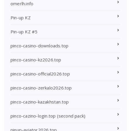
omerlh.info
Pin-up KZ
Pin-up KZ #5
pinco-casino-downloads.top
pinco-casino-kz2026.top
pinco-casino-official2026.top
pinco-casino-zerkalo2026.top
pinco-cazino-kazakhstan.top
pinco-cazino-login.top (second pack)
pinup-aviator2026.top