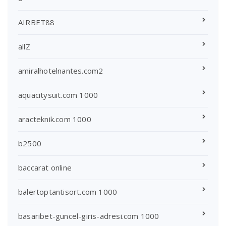
AIRBET88
allZ
amiralhotelnantes.com2
aquacitysuit.com 1000
aracteknik.com 1000
b2500
baccarat online
balertoptantisort.com 1000
basaribet-guncel-giris-adresi.com 1000