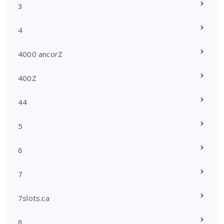
3
4
4000 ancorZ
400Z
44
5
6
7
7slots.ca
8