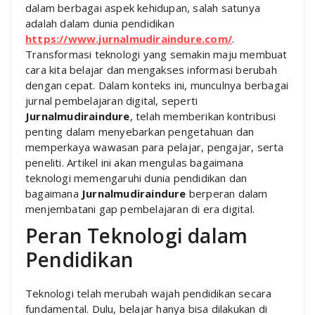
dalam berbagai aspek kehidupan, salah satunya
adalah dalam dunia pendidikan
https://www.jurnalmudiraindure.com/
.
Transformasi teknologi yang semakin maju membuat
cara kita belajar dan mengakses informasi berubah
dengan cepat. Dalam konteks ini, munculnya berbagai
jurnal pembelajaran digital, seperti
Jurnalmudiraindure
, telah memberikan kontribusi
penting dalam menyebarkan pengetahuan dan
memperkaya wawasan para pelajar, pengajar, serta
peneliti. Artikel ini akan mengulas bagaimana
teknologi memengaruhi dunia pendidikan dan
bagaimana
Jurnalmudiraindure
berperan dalam
menjembatani gap pembelajaran di era digital.
Peran Teknologi dalam
Pendidikan
Teknologi telah merubah wajah pendidikan secara
fundamental. Dulu, belajar hanya bisa dilakukan di