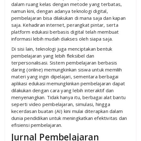
dalam ruang kelas dengan metode yang terbatas,
namun kini, dengan adanya teknologi digital,
pembelajaran bisa dilakukan di mana saja dan kapan
saja. Kehadiran internet, perangkat pintar, serta
platform edukasi berbasis digital telah membuat
informasi lebih mudah diakses oleh siapa saja.
Di sisi lain, teknologi juga menciptakan bentuk
pembelajaran yang lebih fleksibel dan
terpersonalisasi. Sistem pembelajaran berbasis
daring (online) memungkinkan siswa untuk memilih
materi yang ingin dipelajari, sementara berbagai
aplikasi edukasi memungkinkan pembelajaran dapat
dilakukan dengan cara yang lebih interaktif dan
menyenangkan. Tidak hanya itu, berbagai alat bantu
seperti video pembelajaran, simulasi, hingga
kecerdasan buatan (AI) kini mulai diterapkan dalam
dunia pendidikan untuk meningkatkan efektivitas dan
efisiensi pembelajaran.
Jurnal Pembelajaran