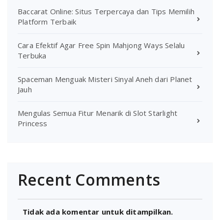
Baccarat Online: Situs Terpercaya dan Tips Memilih
Platform Terbaik
Cara Efektif Agar Free Spin Mahjong Ways Selalu
Terbuka
Spaceman Menguak Misteri Sinyal Aneh dari Planet
Jauh
Mengulas Semua Fitur Menarik di Slot Starlight
Princess
Recent Comments
Tidak ada komentar untuk ditampilkan.