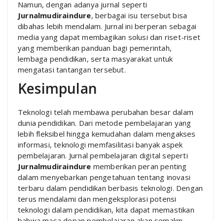
Namun, dengan adanya jurnal seperti
Jurnalmudiraindure
, berbagai isu tersebut bisa
dibahas lebih mendalam. Jurnal ini berperan sebagai
media yang dapat membagikan solusi dan riset-riset
yang memberikan panduan bagi pemerintah,
lembaga pendidikan, serta masyarakat untuk
mengatasi tantangan tersebut.
Kesimpulan
Teknologi telah membawa perubahan besar dalam
dunia pendidikan. Dari metode pembelajaran yang
lebih fleksibel hingga kemudahan dalam mengakses
informasi, teknologi memfasilitasi banyak aspek
pembelajaran. Jurnal pembelajaran digital seperti
Jurnalmudiraindure
memberikan peran penting
dalam menyebarkan pengetahuan tentang inovasi
terbaru dalam pendidikan berbasis teknologi. Dengan
terus mendalami dan mengeksplorasi potensi
teknologi dalam pendidikan, kita dapat memastikan
bahwa masa depan pembelajaran akan semakin