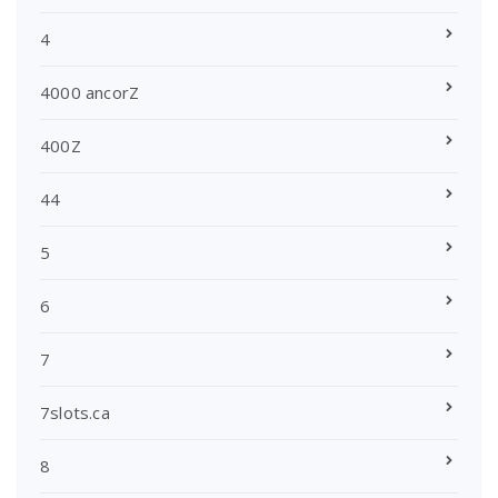
4
4000 ancorZ
400Z
44
5
6
7
7slots.ca
8