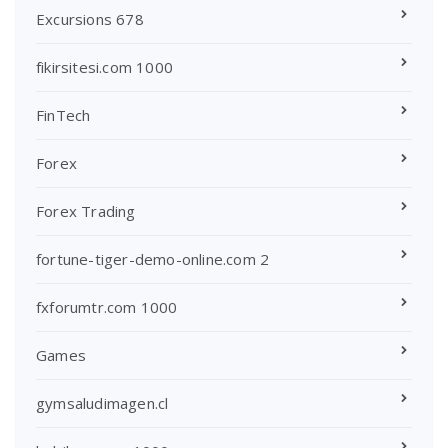
Excursions 678
fikirsitesi.com 1000
FinTech
Forex
Forex Trading
fortune-tiger-demo-online.com 2
fxforumtr.com 1000
Games
gymsaludimagen.cl