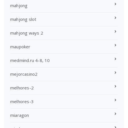
mahjong
mahjong slot
mahjong ways 2
maupoker
medmind.ru 4-8, 10
mejorcasino2
melhores-2
melhores-3
miaragon