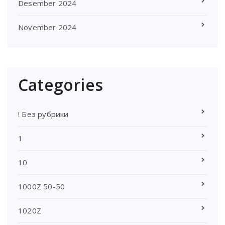
Desember 2024
November 2024
Categories
! Без рубрики
1
10
1000Z 50-50
1020Z