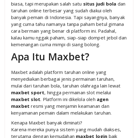
biasa, tapi merupakan salah satu
situs judi bola
dan
taruhan online terbesar yang sudah diakui oleh
banyak pemain di Indonesia. Tapi sayangnya, banyak
yang cuma tahu namanya tanpa paham betul gimana
cara bermain yang benar di platform ini. Padahal,
kalau kamu nggak paham, siap-siap dompet jebol dan
kemenangan cuma mimpi di siang bolong.
Apa Itu Maxbet?
Maxbet adalah platform taruhan online yang
menyediakan berbagai jenis permainan taruhan,
mulai dari taruhan bola, taruhan olahraga lain lewat
maxbet sport
, hingga permainan slot melalui
maxbet slot
. Platform ini dikelola oleh
agen
maxbet
resmi yang menjamin keamanan dan
kenyamanan pemain dalam melakukan taruhan.
Kenapa Maxbet banyak diminati?
Karena mereka punya sistem yang mudah diakses,
terutama dengan kemudahan
maxbet login
baik