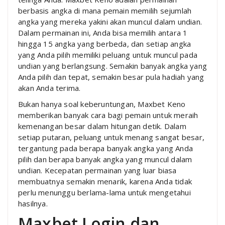
berbasis angka di mana pemain memilih sejumlah
angka yang mereka yakini akan muncul dalam undian.
Dalam permainan ini, Anda bisa memilih antara 1
hingga 15 angka yang berbeda, dan setiap angka
yang Anda pilih memiliki peluang untuk muncul pada
undian yang berlangsung. Semakin banyak angka yang
Anda pilih dan tepat, semakin besar pula hadiah yang
akan Anda terima.
Bukan hanya soal keberuntungan, Maxbet Keno
memberikan banyak cara bagi pemain untuk meraih
kemenangan besar dalam hitungan detik. Dalam
setiap putaran, peluang untuk menang sangat besar,
tergantung pada berapa banyak angka yang Anda
pilih dan berapa banyak angka yang muncul dalam
undian. Kecepatan permainan yang luar biasa
membuatnya semakin menarik, karena Anda tidak
perlu menunggu berlama-lama untuk mengetahui
hasilnya.
Maxbet Login dan