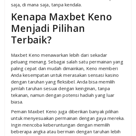
saja, di mana saja, tanpa kendala.
Kenapa Maxbet Keno
Menjadi Pilihan
Terbaik?
Maxbet Keno menawarkan lebih dari sekadar
peluang menang. Sebagai salah satu permainan yang
paling cepat dan mudah dimainkan, Keno memberi
Anda kesempatan untuk merasakan sensasi kasino
dengan taruhan yang fleksibel. Anda bisa memilih
jumlah taruhan sesuai dengan keinginan, tanpa
tekanan, namun dengan potensi hadiah yang luar
biasa.
Pemain Maxbet Keno juga diberikan banyak pilihan
untuk menyesuaikan permainan dengan gaya mereka.
Ingin mencoba keberuntungan dengan memilih
beberapa angka atau bermain dengan taruhan lebih