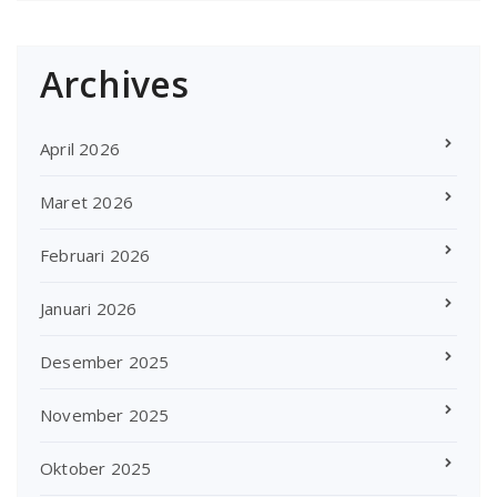
Archives
April 2026
Maret 2026
Februari 2026
Januari 2026
Desember 2025
November 2025
Oktober 2025