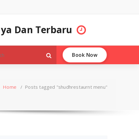
caya Dan Terbaru
Book Now
Home
/
Posts tagged "shudhrestaurnt menu"