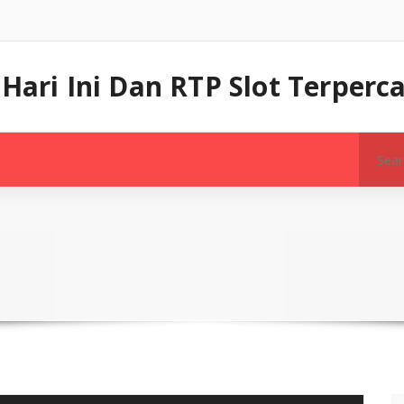
 Hari Ini Dan RTP Slot Terper
Search
for: