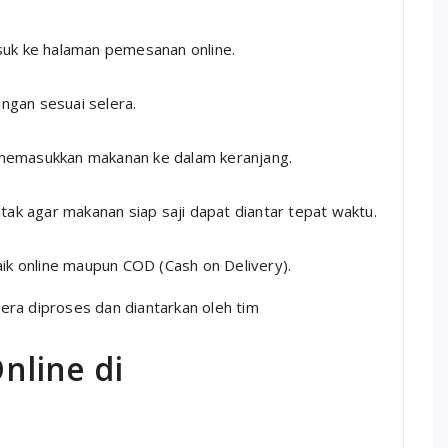
uk ke halaman pemesanan online.
angan sesuai selera.
k memasukkan makanan ke dalam keranjang.
ak agar makanan siap saji dapat diantar tepat waktu.
ik online maupun COD (Cash on Delivery).
era diproses dan diantarkan oleh tim
nline di