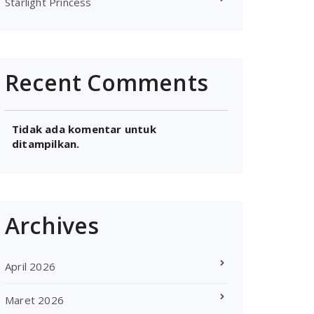
Starlight Princess
Recent Comments
Tidak ada komentar untuk
ditampilkan.
Archives
April 2026
Maret 2026