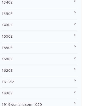
1340Z
1350Z
1480Z
1500Z
1550Z
1600Z
1620Z
18.12.2
1830Z
1919womans.com 1000