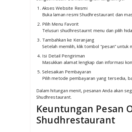
Akses Website Resmi
Buka laman resmi Shudhrestaurant dan mas
Pilih Menu Favorit
Telusuri shudhrestaurnt menu dan pilih hid
Tambahkan ke Keranjang
Setelah memilih, klik tombol “pesan” untu
Isi Detail Pengiriman
Masukkan alamat lengkap dan informasi kont
Selesaikan Pembayaran
Pilih metode pembayaran yang tersedia, ba
Dalam hitungan menit, pesanan Anda akan seg
Shudhrestaurant.
Keuntungan Pesan O
Shudhrestaurant