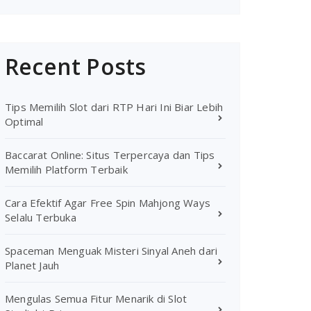
Recent Posts
Tips Memilih Slot dari RTP Hari Ini Biar Lebih
Optimal
Baccarat Online: Situs Terpercaya dan Tips
Memilih Platform Terbaik
Cara Efektif Agar Free Spin Mahjong Ways
Selalu Terbuka
Spaceman Menguak Misteri Sinyal Aneh dari
Planet Jauh
Mengulas Semua Fitur Menarik di Slot