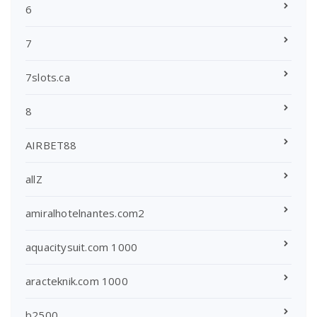
6
7
7slots.ca
8
AIRBET88
allZ
amiralhotelnantes.com2
aquacitysuit.com 1000
aracteknik.com 1000
b2500