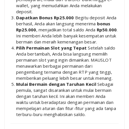
wallet, yang memudahkan Anda melakukan
deposit.
Dapatkan Bonus Rp25.000
Begitu deposit Anda
berhasil, Anda akan langsung menerima
bonus
Rp25.000
, menjadikan total saldo Anda
Rp50.000
.
Ini memberi Anda lebih banyak kesempatan untuk
bermain dan meraih kemenangan besar.
Pilih Permainan Slot yang Tepat
Setelah saldo
Anda bertambah, Anda bisa langsung memilih
permainan slot yang ingin dimainkan. MAUSLOT
menawarkan berbagai permainan dari
pengembang ternama dengan RTP yang tinggi,
memberikan peluang lebih besar untuk menang.
Mulai Bermain dengan Taruhan Kecil
Sebagai
pemula, sangat disarankan untuk mulai bermain
dengan taruhan kecil. Ini akan memberi Anda
waktu untuk beradaptasi dengan permainan dan
mempelajari aturan dan fitur-fitur yang ada tanpa
terburu-buru menghabiskan saldo.