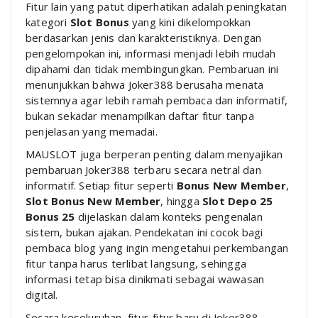
Fitur lain yang patut diperhatikan adalah peningkatan
kategori
Slot Bonus
yang kini dikelompokkan
berdasarkan jenis dan karakteristiknya. Dengan
pengelompokan ini, informasi menjadi lebih mudah
dipahami dan tidak membingungkan. Pembaruan ini
menunjukkan bahwa Joker388 berusaha menata
sistemnya agar lebih ramah pembaca dan informatif,
bukan sekadar menampilkan daftar fitur tanpa
penjelasan yang memadai.
MAUSLOT juga berperan penting dalam menyajikan
pembaruan Joker388 terbaru secara netral dan
informatif. Setiap fitur seperti
Bonus New Member
,
Slot Bonus New Member
, hingga
Slot Depo 25
Bonus 25
dijelaskan dalam konteks pengenalan
sistem, bukan ajakan. Pendekatan ini cocok bagi
pembaca blog yang ingin mengetahui perkembangan
fitur tanpa harus terlibat langsung, sehingga
informasi tetap bisa dinikmati sebagai wawasan
digital.
Secara keseluruhan, fitur-fitur baru di Joker388