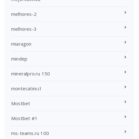
melhores-2
melhores-3
miaragon
mindep
mineralpro.ru 150
montecatini.cl
Mostbet
Mostbet #1
ms-teams.ru 100