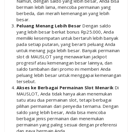
Namun, dengan saldo yang lebih besar, Anda bisa
bermain lebih lama, mencoba permainan yang
berbeda, dan meraih kemenangan yang lebih
besar.
Peluang Menang Lebih Besar
Dengan saldo
yang lebih besar berkat bonus Rp25.000, Anda
memiliki kesempatan untuk bertaruh lebih banyak
pada setiap putaran, yang berarti peluang Anda
untuk menang juga lebih besar. Banyak permainan
slot di MAUSLOT yang menawarkan jackpot
progresif atau kemenangan besar lainnya, dan
saldo tambahan dari promo ini memberi Anda
peluang lebih besar untuk menggapai kemenangan
tersebut.
Akses ke Berbagai Permainan Slot Menarik
Di
MAUSLOT, Anda tidak hanya akan menemukan
satu atau dua permainan slot, tetapi berbagai
pilihan permainan dari penyedia ternama. Dengan
saldo yang lebih besar, Anda bisa mencoba
berbagai jenis permainan dan menemukan
permainan yang paling sesuai dengan preferensi
dan gaya bermain Anda.