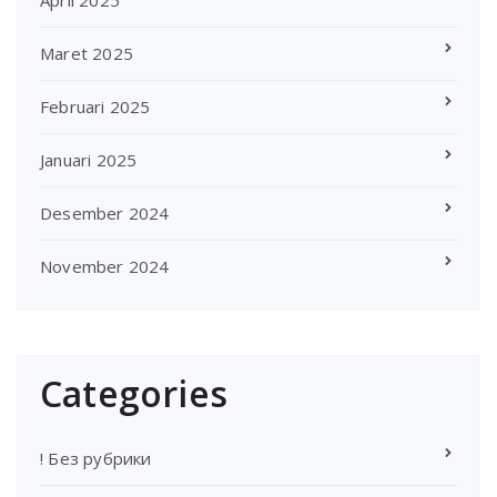
Maret 2025
Februari 2025
Januari 2025
Desember 2024
November 2024
Categories
! Без рубрики