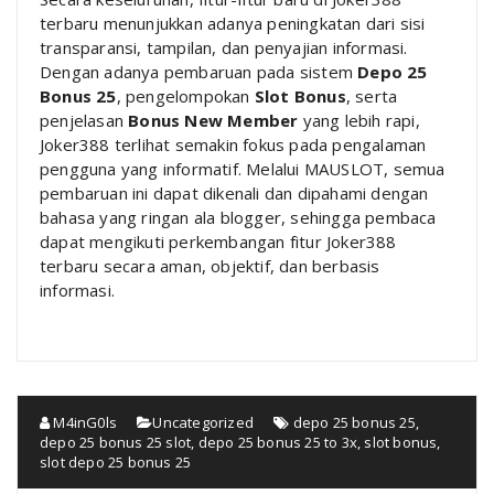
terbaru menunjukkan adanya peningkatan dari sisi
transparansi, tampilan, dan penyajian informasi.
Dengan adanya pembaruan pada sistem
Depo 25
Bonus 25
, pengelompokan
Slot Bonus
, serta
penjelasan
Bonus New Member
yang lebih rapi,
Joker388 terlihat semakin fokus pada pengalaman
pengguna yang informatif. Melalui MAUSLOT, semua
pembaruan ini dapat dikenali dan dipahami dengan
bahasa yang ringan ala blogger, sehingga pembaca
dapat mengikuti perkembangan fitur Joker388
terbaru secara aman, objektif, dan berbasis
informasi.
M4inG0ls
Uncategorized
depo 25 bonus 25
,
depo 25 bonus 25 slot
,
depo 25 bonus 25 to 3x
,
slot bonus
,
slot depo 25 bonus 25