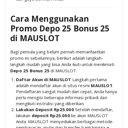
Cara Menggunakan
Promo Depo 25 Bonus 25
di MAUSLOT
Bagi pemula yang belum pernah memanfaatkan
promo ini sebelumnya, berikut adalah langkah-
langkah mudah yang bisa Anda ikuti untuk menikmati
Depo 25 Bonus 25
di MAUSLOT:
Daftar Akun di MAUSLOT
Langkah pertama
adalah mendaftar akun di situs resmi
MAUSLOT
.
Pendaftaran sangat mudah dan cepat, Anda hanya
perlu mengisi beberapa informasi pribadi dan
mengikuti instruksi yang diberikan.
Lakukan Deposit Rp25.000
Setelah mendaftar,
lakukan
deposit Rp25.000
ke akun MAUSLOT
Anda. MAUSLOT menyediakan berbagai metode
pembayaran, mulai dari transfer bank hingga e-