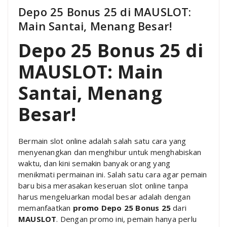
Depo 25 Bonus 25 di MAUSLOT:
Main Santai, Menang Besar!
Depo 25 Bonus 25 di
MAUSLOT: Main
Santai, Menang
Besar!
Bermain slot online adalah salah satu cara yang
menyenangkan dan menghibur untuk menghabiskan
waktu, dan kini semakin banyak orang yang
menikmati permainan ini. Salah satu cara agar pemain
baru bisa merasakan keseruan slot online tanpa
harus mengeluarkan modal besar adalah dengan
memanfaatkan
promo Depo 25 Bonus 25
dari
MAUSLOT
. Dengan promo ini, pemain hanya perlu