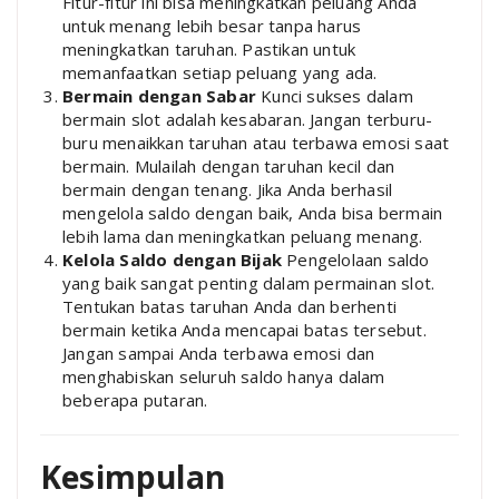
Fitur-fitur ini bisa meningkatkan peluang Anda
untuk menang lebih besar tanpa harus
meningkatkan taruhan. Pastikan untuk
memanfaatkan setiap peluang yang ada.
Bermain dengan Sabar
Kunci sukses dalam
bermain slot adalah kesabaran. Jangan terburu-
buru menaikkan taruhan atau terbawa emosi saat
bermain. Mulailah dengan taruhan kecil dan
bermain dengan tenang. Jika Anda berhasil
mengelola saldo dengan baik, Anda bisa bermain
lebih lama dan meningkatkan peluang menang.
Kelola Saldo dengan Bijak
Pengelolaan saldo
yang baik sangat penting dalam permainan slot.
Tentukan batas taruhan Anda dan berhenti
bermain ketika Anda mencapai batas tersebut.
Jangan sampai Anda terbawa emosi dan
menghabiskan seluruh saldo hanya dalam
beberapa putaran.
Kesimpulan