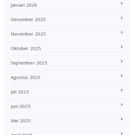
Januari 2026
Desember 2025
November 2025
Oktober 2025
September 2025
Agustus 2025
Juli 2025
Juni 2025
Mei 2025
April 2025