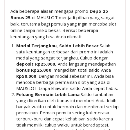
Ada beberapa alasan mengapa promo
Depo 25
Bonus 25
di MAUSLOT menjadi pilihan yang sangat
baik, terutama bagi pemula yang ingin mencoba slot
online tanpa risiko besar. Berikut beberapa
keuntungan yang bisa Anda nikmati:
Modal Terjangkau, Saldo Lebih Besar
Salah
satu keuntungan terbesar dari promo ini adalah
modal yang sangat terjangkau. Cukup dengan
deposit Rp25.000
, Anda langsung mendapatkan
bonus Rp25.000
, menjadikan total saldo Anda
Rp50.000
. Dengan modal sebesar ini, Anda bisa
mencoba berbagai permainan slot yang ada di
MAUSLOT tanpa khawatir saldo Anda cepat habis.
Peluang Bermain Lebih Lama
Saldo tambahan
yang diberikan oleh bonus ini memberi Anda lebih
banyak waktu untuk bermain dan menikmati setiap
permainan. Pemain pemula sering kali merasa
terburu-buru dan cepat kehabisan saldo karena
tidak memiliki cukup waktu untuk beradaptasi.