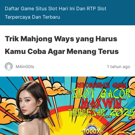
Daftar Game Situs Slot Hari Ini Dan RTP Slot
Terpercaya Dan Terbaru
Trik Mahjong Ways yang Harus
Kamu Coba Agar Menang Terus
M4inG0ls
1 tahun ago