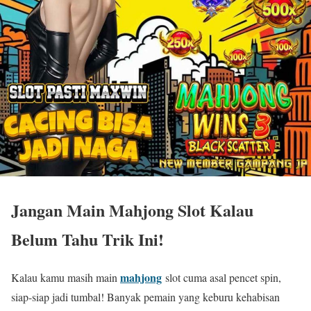
Jangan Main Mahjong Slot Kalau
Belum Tahu Trik Ini!
mahjong
Kalau kamu masih main
slot cuma asal pencet spin,
siap-siap jadi tumbal! Banyak pemain yang keburu kehabisan