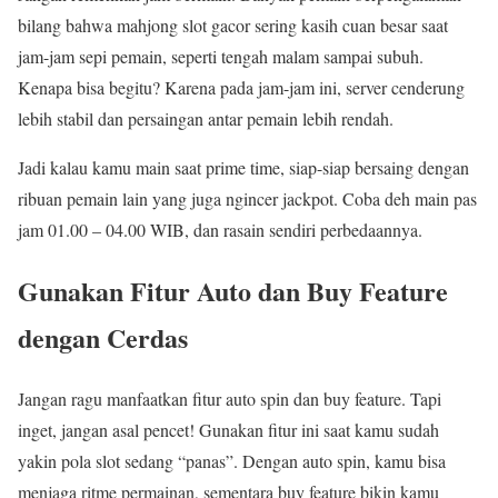
bilang bahwa mahjong slot gacor sering kasih cuan besar saat
jam-jam sepi pemain, seperti tengah malam sampai subuh.
Kenapa bisa begitu? Karena pada jam-jam ini, server cenderung
lebih stabil dan persaingan antar pemain lebih rendah.
Jadi kalau kamu main saat prime time, siap-siap bersaing dengan
ribuan pemain lain yang juga ngincer jackpot. Coba deh main pas
jam 01.00 – 04.00 WIB, dan rasain sendiri perbedaannya.
Gunakan Fitur Auto dan Buy Feature
dengan Cerdas
Jangan ragu manfaatkan fitur auto spin dan buy feature. Tapi
inget, jangan asal pencet! Gunakan fitur ini saat kamu sudah
yakin pola slot sedang “panas”. Dengan auto spin, kamu bisa
menjaga ritme permainan, sementara buy feature bikin kamu