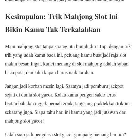
Kesimpulan: Trik Mahjong Slot Ini
Bikin Kamu Tak Terkalahkan
Main mahjong slot tanpa strategi itu bunuh diri! Tapi dengan trik-
trik yang udah kamu baca ini, peluang kamu buat jadi raja slot
makin besar. Ingat, kunci menang di slot mahjong adalah sabar,
baca pola, dan tahu kapan harus naik taruhan.
Jangan jadi korban mesin lagi. Saatnya jadi pemburu jackpot
sejati di dunia slot gacor. Kalau kamu pengen saldo terus
bertambah dan nggak pernah zonk, langsung praktekkan trik ini
sekarang juga. Siapa tahu hari ini kamu yang jadi jutawan dari
mahjong slot gacor!
Udah siap jadi penguasa slot gacor gampang menang hari ini?