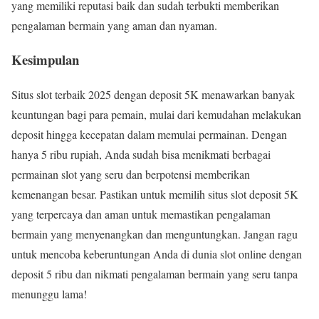
yang memiliki reputasi baik dan sudah terbukti memberikan
pengalaman bermain yang aman dan nyaman.
Kesimpulan
Situs slot terbaik 2025 dengan deposit 5K menawarkan banyak
keuntungan bagi para pemain, mulai dari kemudahan melakukan
deposit hingga kecepatan dalam memulai permainan. Dengan
hanya 5 ribu rupiah, Anda sudah bisa menikmati berbagai
permainan slot yang seru dan berpotensi memberikan
kemenangan besar. Pastikan untuk memilih situs slot deposit 5K
yang terpercaya dan aman untuk memastikan pengalaman
bermain yang menyenangkan dan menguntungkan. Jangan ragu
untuk mencoba keberuntungan Anda di dunia slot online dengan
deposit 5 ribu dan nikmati pengalaman bermain yang seru tanpa
menunggu lama!