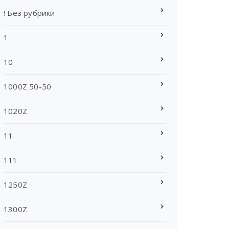
! Без рубрики
1
10
1000Z 50-50
1020Z
11
111
1250Z
1300Z