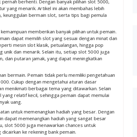
pernah berhenti. Dengan banyak pilihan slot 5000,
ur yang menarik. Artikel ini akan membahas lebih
n, keunggulan bermain slot, serta tips bagi pemula
h kemampuan memberikan banyak pilihan untuk pemain.
main dapat memilih slot yang sesuai dengan minat dan
erti mesin slot klasik, petualangan, hingga pop
nik dan menarik. Selain itu, setiap slot 5000 juga
 spin, dan putaran jamak, yang dapat meningkatkan
han bermain. Pemain tidak perlu memiliki pengetahuan
5000. Cukup dengan mengetahui aturan dasar
n menikmati berbagai tema yang ditawarkan. Selain
yang relatif kecil, sehingga pemain dapat memulai
nyak uang.
mpatan untuk memenangkan hadiah yang besar. Dengan
pemain dapat memenangkan hadiah yang sangat besar
 itu, slot 5000 juga menawarkan chances untuk
dicairkan ke rekening bank pemain.