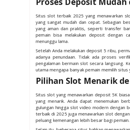
Proses Deposit Mudah 
Situs slot terbaik 2025 yang menawarkan sl
yang sangat mudah dan cepat. Sebagian be
yang aman dan praktis, seperti transfer ban
pemain bisa melakukan deposit dengan ca
menunggu lama.
Setelah Anda melakukan deposit 5 ribu, perma
adanya penundaan. Tidak ada proses verifi
pengalaman bermain slot secara langsung. Ke
utama mengapa banyak pemain memilih situs 
Pilihan Slot Menarik d
Situs slot yang menawarkan deposit 5K biasa
yang menarik. Anda dapat menemukan berba
gulungan hingga slot video modern dengan be
terbaik di 2025 juga menawarkan slot dengan
peluang kemenangan lebih besar bagi pemain.
Selain itu, beberapa situs bahkan menawark