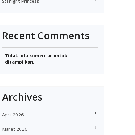
Starlight Princess
Recent Comments
Tidak ada komentar untuk
ditampilkan.
Archives
April 2026
Maret 2026