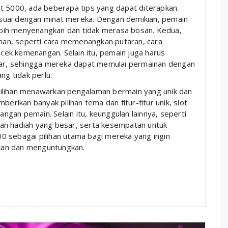
t 5000, ada beberapa tips yang dapat diterapkan.
suai dengan minat mereka. Dengan demikian, pemain
bih menyenangkan dan tidak merasa bosan. Kedua,
an, seperti cara memenangkan putaran, cara
ecek kemenangan. Selain itu, pemain juga harus
r, sehingga mereka dapat memulai permainan dengan
ng tidak perlu.
ilihan menawarkan pengalaman bermain yang unik dan
ikan banyak pilihan tema dan fitur-fitur unik, slot
gan pemain. Selain itu, keunggulan lainnya, seperti
 hadiah yang besar, serta kesempatan untuk
0 sebagai pilihan utama bagi mereka yang ingin
kan dan menguntungkan.