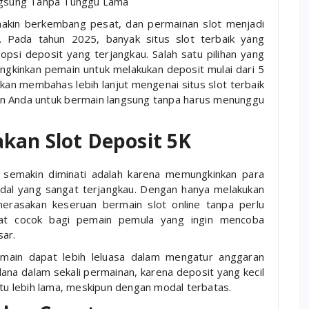
angsung Tanpa Tunggu Lama
kin berkembang pesat, dan permainan slot menjadi
n. Pada tahun 2025, banyak situs slot terbaik yang
si deposit yang terjangkau. Salah satu pilihan yang
ngkinkan pemain untuk melakukan deposit mulai dari 5
 akan membahas lebih lanjut mengenai situs slot terbaik
n Anda untuk bermain langsung tanpa harus menunggu
an Slot Deposit 5K
 semakin diminati adalah karena memungkinkan para
al yang sangat terjangkau. Dengan hanya melakukan
erasakan keseruan bermain slot online tanpa perlu
gat cocok bagi pemain pemula yang ingin mencoba
sar.
emain dapat lebih leluasa dalam mengatur anggaran
dana dalam sekali permainan, karena deposit yang kecil
u lebih lama, meskipun dengan modal terbatas.