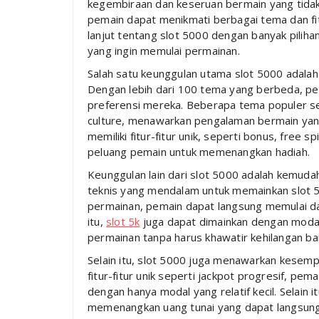
kegembiraan dan keseruan bermain yang tidak 
pemain dapat menikmati berbagai tema dan fit
lanjut tentang slot 5000 dengan banyak piliha
yang ingin memulai permainan.
Salah satu keunggulan utama slot 5000 adala
Dengan lebih dari 100 tema yang berbeda, pe
preferensi mereka. Beberapa tema populer sep
culture, menawarkan pengalaman bermain yang u
memiliki fitur-fitur unik, seperti bonus, free
peluang pemain untuk memenangkan hadiah.
Keunggulan lain dari slot 5000 adalah kemuda
teknis yang mendalam untuk memainkan slot 
permainan, pemain dapat langsung memulai da
itu,
slot 5k
juga dapat dimainkan dengan modal 
permainan tanpa harus khawatir kehilangan ba
Selain itu, slot 5000 juga menawarkan kese
fitur-fitur unik seperti jackpot progresif, 
dengan hanya modal yang relatif kecil. Selain
memenangkan uang tunai yang dapat langsung 