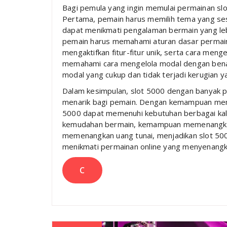
Bagi pemula yang ingin memulai permainan slo
Pertama, pemain harus memilih tema yang se
dapat menikmati pengalaman bermain yang le
pemain harus memahami aturan dasar permain
mengaktifkan fitur-fitur unik, serta cara meng
memahami cara mengelola modal dengan bena
modal yang cukup dan tidak terjadi kerugian ya
Dalam kesimpulan, slot 5000 dengan banyak p
menarik bagi pemain. Dengan kemampuan member
5000 dapat memenuhi kebutuhan berbagai kalan
kemudahan bermain, kemampuan memenangkan
memenangkan uang tunai, menjadikan slot 500
menikmati permainan online yang menyenang
C